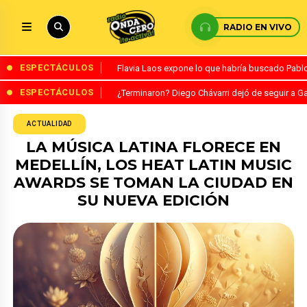
RADIO EN VIVO
ESPECTÁCULOS
Flavia Laos expone lo que habría buscado Pablo 
ESPECTÁCULOS
¿Terminaron? Diego Chávarri dejó de seguir a Ga
ACTUALIDAD
LA MÚSICA LATINA FLORECE EN
MEDELLÍN, LOS HEAT LATIN MUSIC
AWARDS SE TOMAN LA CIUDAD EN
SU NUEVA EDICIÓN