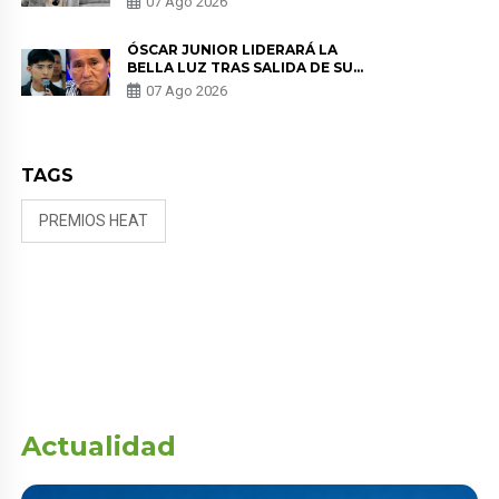
07 Ago 2026
KORINA: “ME ENCONTRARON UN
TUMOR”
ÓSCAR JUNIOR LIDERARÁ LA
BELLA LUZ TRAS SALIDA DE SU
PADRE POR POLÉMICA CON
07 Ago 2026
NALDY SALDAÑA
TAGS
PREMIOS HEAT
Actualidad