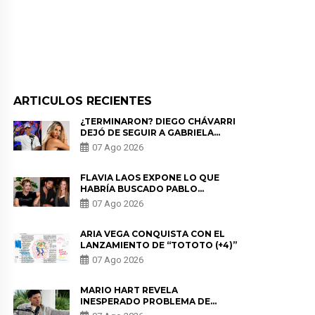
ARTICULOS RECIENTES
¿TERMINARON? DIEGO CHÁVARRI
DEJÓ DE SEGUIR A GABRIELA
HERRERA Y ANUNCIA SU SALIDA
07 Ago 2026
DE PÓDCAST
FLAVIA LAOS EXPONE LO QUE
HABRÍA BUSCADO PABLO
HEREDIA CON ALE FULLER: “UNA
07 Ago 2026
DE LAS PARTES QUERÍA EL
REMEMBER”
ARIA VEGA CONQUISTA CON EL
LANZAMIENTO DE “TOTOTO (+4)”
07 Ago 2026
MARIO HART REVELA
INESPERADO PROBLEMA DE
SALUD ANTES DE SEPARARSE DE