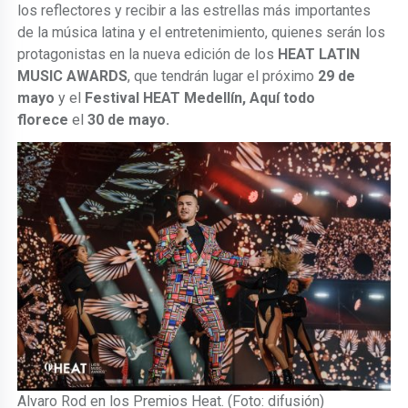
los reflectores y recibir a las estrellas más importantes
de la música latina y el entretenimiento, quienes serán los
protagonistas en la nueva edición de los
HEAT LATIN
MUSIC AWARDS
, que tendrán lugar el próximo
29 de
mayo
y el
Festival HEAT Medellín, Aquí todo
florece
el
30 de mayo.
Alvaro Rod en los Premios Heat. (Foto: difusión)