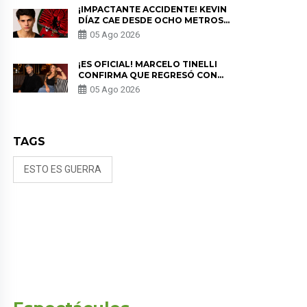
¡IMPACTANTE ACCIDENTE! KEVIN
DÍAZ CAE DESDE OCHO METROS
EN “ESTO ES GUERRA” Y GENERA
05 Ago 2026
PREOCUPACIÓN
¡ES OFICIAL! MARCELO TINELLI
CONFIRMA QUE REGRESÓ CON
MILETT FIGUEROA: “EL AMOR
05 Ago 2026
PUDO MÁS”
TAGS
ESTO ES GUERRA