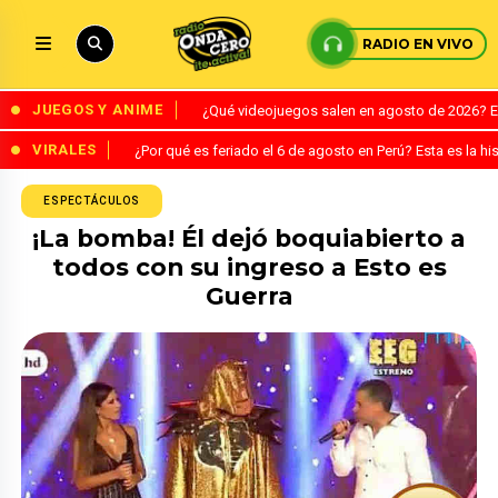
RADIO EN VIVO
JUEGOS Y ANIME
¿Qué videojuegos salen en agosto de 2026? 
VIRALES
¿Por qué es feriado el 6 de agosto en Perú? Esta es la his
ESPECTÁCULOS
¡La bomba! Él dejó boquiabierto a
todos con su ingreso a Esto es
Guerra