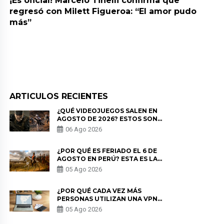
¡Es oficial! Marcelo Tinelli confirma que
regresó con Milett Figueroa: “El amor pudo
más”
ARTICULOS RECIENTES
¿QUÉ VIDEOJUEGOS SALEN EN
AGOSTO DE 2026? ESTOS SON
LOS ESTRENOS MÁS ESPERADOS
06 Ago 2026
¿POR QUÉ ES FERIADO EL 6 DE
AGOSTO EN PERÚ? ESTA ES LA
HISTORIA
05 Ago 2026
¿POR QUÉ CADA VEZ MÁS
PERSONAS UTILIZAN UNA VPN
PARA PROTEGER SU
05 Ago 2026
PRIVACIDAD?