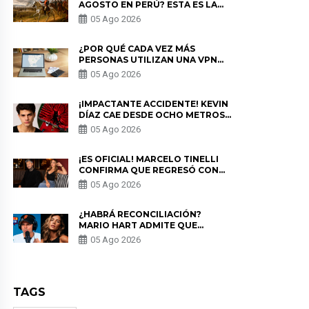
AGOSTO EN PERÚ? ESTA ES LA
HISTORIA
05 Ago 2026
¿POR QUÉ CADA VEZ MÁS
PERSONAS UTILIZAN UNA VPN
PARA PROTEGER SU
05 Ago 2026
PRIVACIDAD?
¡IMPACTANTE ACCIDENTE! KEVIN
DÍAZ CAE DESDE OCHO METROS
EN “ESTO ES GUERRA” Y GENERA
05 Ago 2026
PREOCUPACIÓN
¡ES OFICIAL! MARCELO TINELLI
CONFIRMA QUE REGRESÓ CON
MILETT FIGUEROA: “EL AMOR
05 Ago 2026
PUDO MÁS”
¿HABRÁ RECONCILIACIÓN?
MARIO HART ADMITE QUE
PODRÍA VOLVER CON KORINA
05 Ago 2026
RIVADENEIRA: “NO LE CERRARÍA
LAS PUERTAS”
TAGS