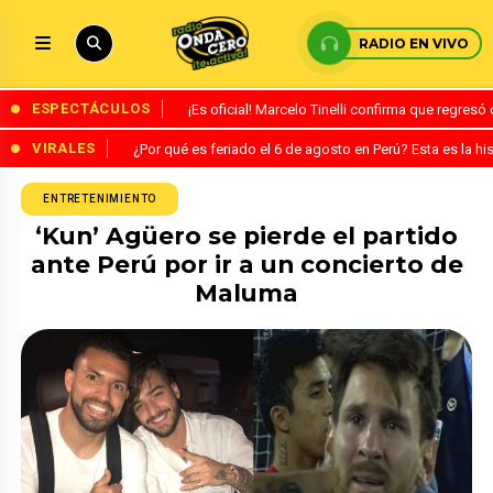
RADIO EN VIVO
ESPECTÁCULOS
¡Es oficial! Marcelo Tinelli confirma que regres
VIRALES
¿Por qué es feriado el 6 de agosto en Perú? Esta es la his
ENTRETENIMIENTO
‘Kun’ Agüero se pierde el partido
ante Perú por ir a un concierto de
Maluma