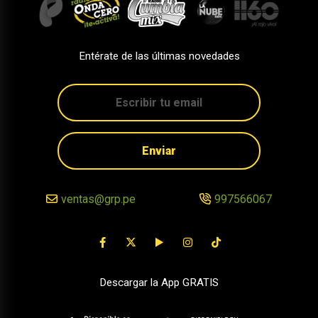
Entérate de las últimas novedades
Enviar
ventas@grp.pe
997566067
Descargar la App GRATIS