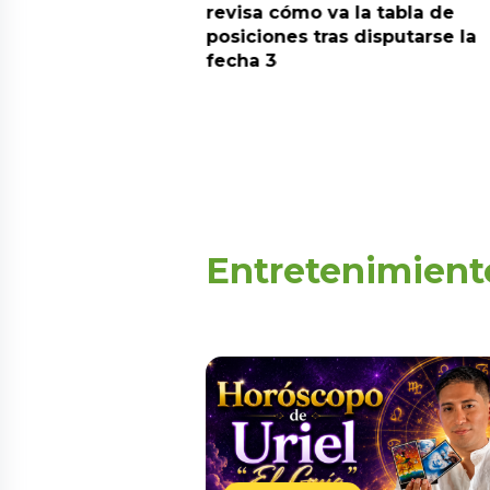
predicciones de
revisa cómo va la tabla de
aquí
posiciones tras disputarse la
fecha 3
Entretenimient