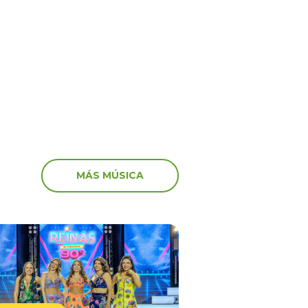
‘Peluchín’ arremete con
anuncia el fin del
artistas que participaro
 en el canal de Youtube
marcha: “Miserables”
MÁS MÚSICA