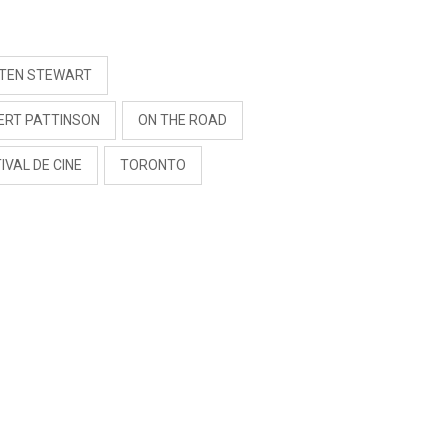
S
STEN STEWART
ERT PATTINSON
ON THE ROAD
IVAL DE CINE
TORONTO