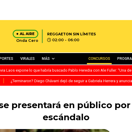
AL AIRE
REGGAETON SIN LÍMITES
02:00 - 06:00
Onda Cero
PORTES
VIRALES
MÁS
CONCURSOS
PROGR
avia Laos expone lo que habría buscado Pablo Heredia con Ale Fuller: “Una de
S
¿Terminaron? Diego Chávarri dejó de seguir a Gabriela Herrera y anunci
se presentará en público por
escándalo