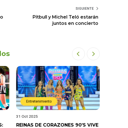
SIGUIENTE
do
Pitbull y Michel Teló estarán
juntos en concierto
dos
Entretenimiento
Entret
31 Oct 2025
28 Oct 202
6:
REINAS DE CORAZONES 90’S VIVE
¡”Good T