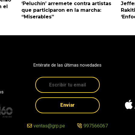
‘Peluchín’ arremete contra artistas
Jeffe
 el
que participaron en la marcha:
Rakit
“Miserables”
‘Enfo
Entérate de las últimas novedades
os
Enviar
ventas@grp.pe
997566067