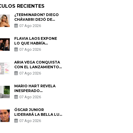
CULOS RECIENTES
¿TERMINARON? DIEGO
CHÁVARRI DEJÓ DE
SEGUIR A GABRIELA
07 Ago 2026
HERRERA Y ANUNCIA SU
SALIDA DE PÓDCAST
FLAVIA LAOS EXPONE
LO QUE HABRÍA
BUSCADO PABLO
07 Ago 2026
HEREDIA CON ALE
FULLER: “UNA DE LAS
PARTES QUERÍA EL
ARIA VEGA CONQUISTA
REMEMBER”
CON EL LANZAMIENTO
DE “TOTOTO (+4)”
07 Ago 2026
MARIO HART REVELA
INESPERADO
PROBLEMA DE SALUD
07 Ago 2026
ANTES DE SEPARARSE
DE KORINA: “ME
ENCONTRARON UN
ÓSCAR JUNIOR
TUMOR”
LIDERARÁ LA BELLA LUZ
TRAS SALIDA DE SU
07 Ago 2026
PADRE POR POLÉMICA
CON NALDY SALDAÑA