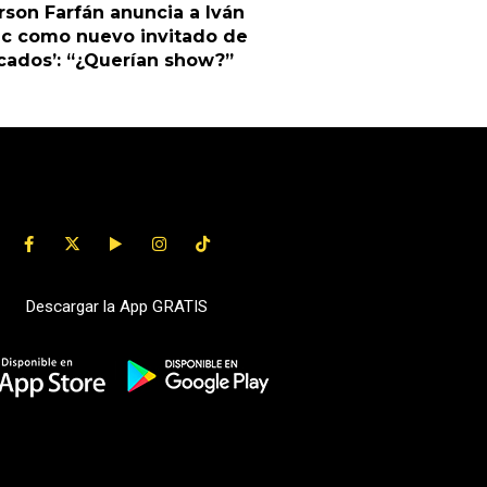
rson Farfán anuncia a Iván
ic como nuevo invitado de
cados’: “¿Querían show?”
Descargar la App GRATIS