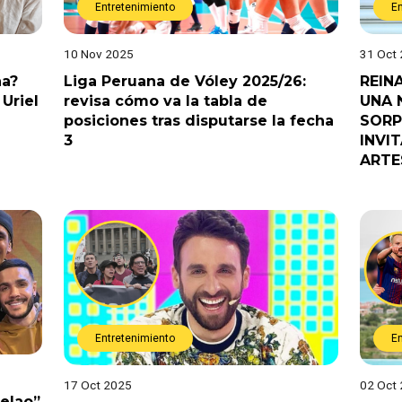
Entretenimiento
E
10 Nov 2025
31 Oct
na?
Liga Peruana de Vóley 2025/26:
REIN
Uriel
revisa cómo va la tabla de
UNA 
posiciones tras disputarse la fecha
SORP
3
INVI
ARTE
Entretenimiento
E
17 Oct 2025
02 Oct
Pelao”