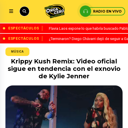
RADIO EN VIVO
ESPECTÁCULOS
Flavia Laos expone lo que habría buscado Pablo 
ESPECTÁCULOS
¿Terminaron? Diego Chávarri dejó de seguir a Ga
MÚSICA
Krippy Kush Remix: Video oficial
sigue en tendencia con el exnovio
de Kylie Jenner