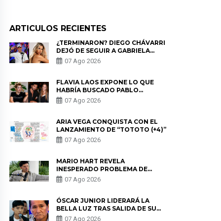
ARTICULOS RECIENTES
¿TERMINARON? DIEGO CHÁVARRI
DEJÓ DE SEGUIR A GABRIELA
HERRERA Y ANUNCIA SU SALIDA
07 Ago 2026
DE PÓDCAST
FLAVIA LAOS EXPONE LO QUE
HABRÍA BUSCADO PABLO
HEREDIA CON ALE FULLER: “UNA
07 Ago 2026
DE LAS PARTES QUERÍA EL
REMEMBER”
ARIA VEGA CONQUISTA CON EL
LANZAMIENTO DE “TOTOTO (+4)”
07 Ago 2026
MARIO HART REVELA
INESPERADO PROBLEMA DE
SALUD ANTES DE SEPARARSE DE
07 Ago 2026
KORINA: “ME ENCONTRARON UN
TUMOR”
ÓSCAR JUNIOR LIDERARÁ LA
BELLA LUZ TRAS SALIDA DE SU
PADRE POR POLÉMICA CON
07 Ago 2026