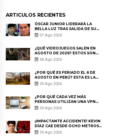
ARTICULOS RECIENTES
ÓSCAR JUNIOR LIDERARÁ LA
BELLA LUZ TRAS SALIDA DE SU
PADRE POR POLÉMICA CON
07 Ago 2026
NALDY SALDAÑA
¿QUÉ VIDEOJUEGOS SALEN EN
AGOSTO DE 2026? ESTOS SON
LOS ESTRENOS MÁS ESPERADOS
06 Ago 2026
¿POR QUÉ ES FERIADO EL 6 DE
AGOSTO EN PERÚ? ESTA ES LA
HISTORIA
05 Ago 2026
¿POR QUÉ CADA VEZ MÁS
PERSONAS UTILIZAN UNA VPN
PARA PROTEGER SU
05 Ago 2026
PRIVACIDAD?
¡IMPACTANTE ACCIDENTE! KEVIN
DÍAZ CAE DESDE OCHO METROS
EN “ESTO ES GUERRA” Y GENERA
05 Ago 2026
PREOCUPACIÓN