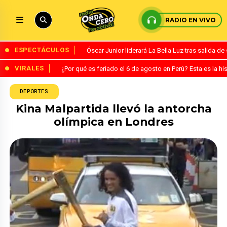
RADIO EN VIVO
ESPECTÁCULOS
Óscar Junior liderará La Bella Luz tras salida 
VIRALES
¿Por qué es feriado el 6 de agosto en Perú? Esta es la his
DEPORTES
Kina Malpartida llevó la antorcha
olímpica en Londres