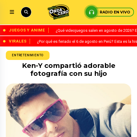
RADIO EN VIVO
JUEGOS Y ANIME
¿Qué videojuegos salen en agosto de 2026? 
VIRALES
¿Por qué es feriado el 6 de agosto en Perú? Esta es la his
ENTRETENIMIENTO
Ken-Y compartió adorable
fotografía con su hijo