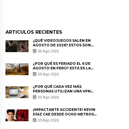
ARTICULOS RECIENTES
¿QUÉ VIDEOJUEGOS SALEN EN
AGOSTO DE 2026? ESTOS SON
LOS ESTRENOS MÁS ESPERADOS
06 Ago 2026
¿POR QUÉ ES FERIADO EL 6 DE
AGOSTO EN PERÚ? ESTA ES LA
HISTORIA
05 Ago 2026
¿POR QUÉ CADA VEZ MÁS
PERSONAS UTILIZAN UNA VPN
PARA PROTEGER SU
05 Ago 2026
PRIVACIDAD?
¡IMPACTANTE ACCIDENTE! KEVIN
DÍAZ CAE DESDE OCHO METROS
EN “ESTO ES GUERRA” Y GENERA
05 Ago 2026
PREOCUPACIÓN