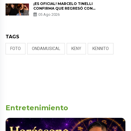
¡ES OFICIAL! MARCELO TINELLI
CONFIRMA QUE REGRESÓ CON
MILETT FIGUEROA: “EL AMOR
05 Ago 2026
PUDO MÁS”
TAGS
FOTO
ONDAMUSICAL
KENY
KENNITO
Entretenimiento