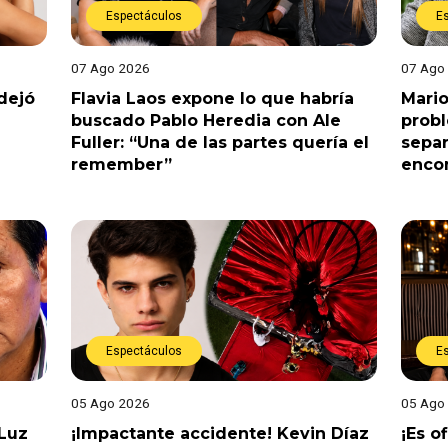
Espectáculos
E
07 Ago 2026
07 Ago
dejó
Flavia Laos expone lo que habría
Mario
buscado Pablo Heredia con Ale
prob
Fuller: “Una de las partes quería el
separ
remember”
enco
Espectáculos
E
05 Ago 2026
05 Ago
 Luz
¡Impactante accidente! Kevin Díaz
¡Es o