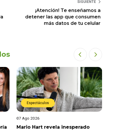
SIGUIENTE
¡Atención! Te enseñamos a
ra
detener las app que consumen
más datos de tu celular
dos
Espectáculos
Espect
07 Ago 2026
07 Ago 202
ría
Mario Hart revela inesperado
Óscar Ju