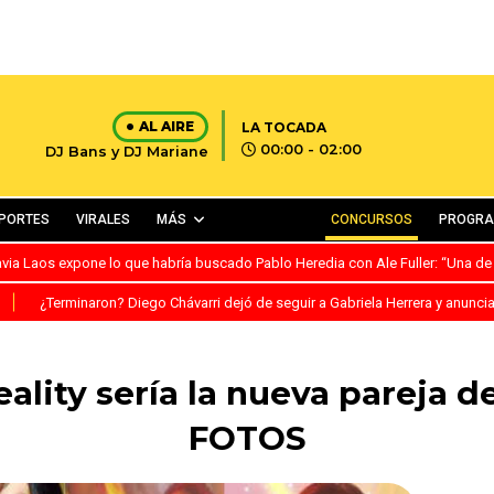
AL AIRE
LA TOCADA
00:00 - 02:00
DJ Bans y DJ Mariane
PORTES
VIRALES
MÁS
CONCURSOS
PROGR
avia Laos expone lo que habría buscado Pablo Heredia con Ale Fuller: “Una de
S
¿Terminaron? Diego Chávarri dejó de seguir a Gabriela Herrera y anunci
eality sería la nueva pareja de
FOTOS