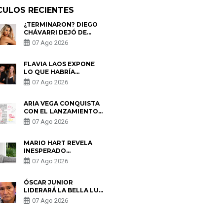
CULOS RECIENTES
¿TERMINARON? DIEGO
CHÁVARRI DEJÓ DE
SEGUIR A GABRIELA
07 Ago 2026
HERRERA Y ANUNCIA SU
SALIDA DE PÓDCAST
FLAVIA LAOS EXPONE
LO QUE HABRÍA
BUSCADO PABLO
07 Ago 2026
HEREDIA CON ALE
FULLER: “UNA DE LAS
PARTES QUERÍA EL
ARIA VEGA CONQUISTA
REMEMBER”
CON EL LANZAMIENTO
DE “TOTOTO (+4)”
07 Ago 2026
MARIO HART REVELA
INESPERADO
PROBLEMA DE SALUD
07 Ago 2026
ANTES DE SEPARARSE
DE KORINA: “ME
ENCONTRARON UN
ÓSCAR JUNIOR
TUMOR”
LIDERARÁ LA BELLA LUZ
TRAS SALIDA DE SU
07 Ago 2026
PADRE POR POLÉMICA
CON NALDY SALDAÑA