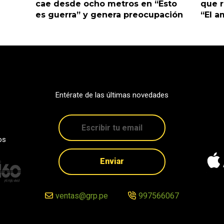
cae desde ocho metros en “Esto
que r
es guerra” y genera preocupación
“El 
Entérate de las últimas novedades
os
Enviar
ventas@grp.pe
997566067