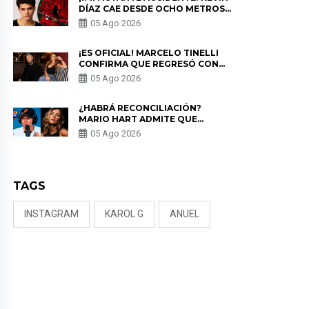
DÍAZ CAE DESDE OCHO METROS
EN “ESTO ES GUERRA” Y GENERA
05 Ago 2026
PREOCUPACIÓN
¡ES OFICIAL! MARCELO TINELLI
CONFIRMA QUE REGRESÓ CON
MILETT FIGUEROA: “EL AMOR
05 Ago 2026
PUDO MÁS”
¿HABRÁ RECONCILIACIÓN?
MARIO HART ADMITE QUE
PODRÍA VOLVER CON KORINA
05 Ago 2026
RIVADENEIRA: “NO LE CERRARÍA
LAS PUERTAS”
TAGS
INSTAGRAM
KAROL G
ANUEL