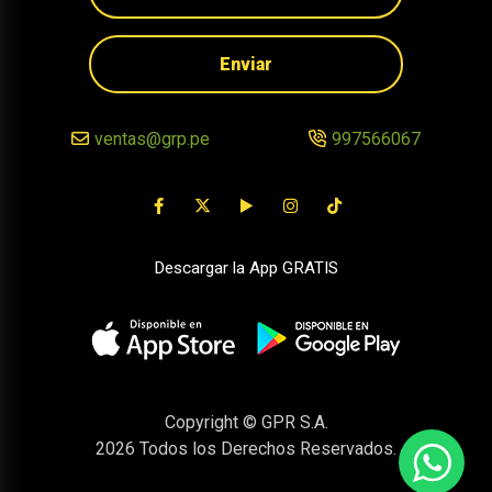
Enviar
ventas@grp.pe
997566067
Descargar la App GRATIS
Copyright © GPR S.A.
2026
Todos los Derechos Reservados.