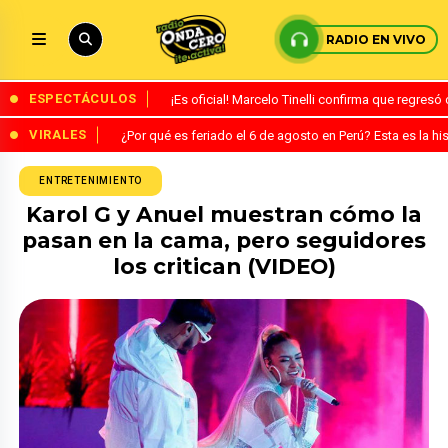
RADIO EN VIVO
ESPECTÁCULOS
¡Es oficial! Marcelo Tinelli confirma que regres
VIRALES
¿Por qué es feriado el 6 de agosto en Perú? Esta es la his
ENTRETENIMIENTO
Karol G y Anuel muestran cómo la
pasan en la cama, pero seguidores
los critican (VIDEO)