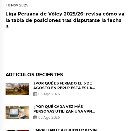
10 Nov 2025
Liga Peruana de Vóley 2025/26: revisa cómo va
la tabla de posiciones tras disputarse la fecha
3
ARTICULOS RECIENTES
¿POR QUÉ ES FERIADO EL 6 DE
AGOSTO EN PERÚ? ESTA ES LA
HISTORIA
05 Ago 2026
¿POR QUÉ CADA VEZ MÁS
PERSONAS UTILIZAN UNA VPN
PARA PROTEGER SU
05 Ago 2026
PRIVACIDAD?
¡IMPACTANTE ACCIDENTE! KEVIN