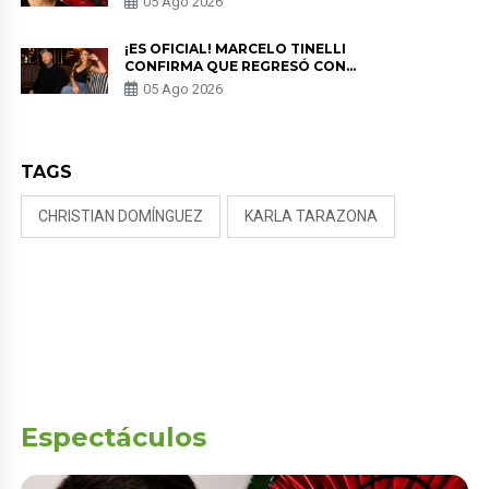
05 Ago 2026
PREOCUPACIÓN
¡ES OFICIAL! MARCELO TINELLI
CONFIRMA QUE REGRESÓ CON
MILETT FIGUEROA: “EL AMOR
05 Ago 2026
PUDO MÁS”
TAGS
CHRISTIAN DOMÍNGUEZ
KARLA TARAZONA
Espectáculos