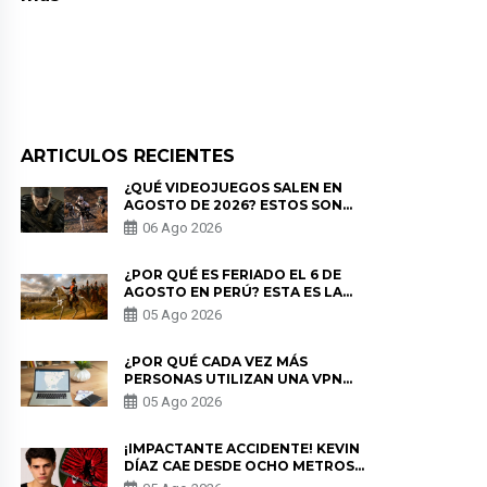
ARTICULOS RECIENTES
¿QUÉ VIDEOJUEGOS SALEN EN
AGOSTO DE 2026? ESTOS SON
LOS ESTRENOS MÁS ESPERADOS
06 Ago 2026
¿POR QUÉ ES FERIADO EL 6 DE
AGOSTO EN PERÚ? ESTA ES LA
HISTORIA
05 Ago 2026
¿POR QUÉ CADA VEZ MÁS
PERSONAS UTILIZAN UNA VPN
PARA PROTEGER SU
05 Ago 2026
PRIVACIDAD?
¡IMPACTANTE ACCIDENTE! KEVIN
DÍAZ CAE DESDE OCHO METROS
EN “ESTO ES GUERRA” Y GENERA