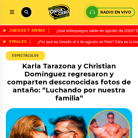
RADIO EN VIVO
JUEGOS Y ANIME
¿Qué videojuegos salen en agosto de 2026? 
VIRALES
¿Por qué es feriado el 6 de agosto en Perú? Esta es la his
ESPECTÁCULOS
Karla Tarazona y Christian
Domínguez regresaron y
comparten desconocidas fotos de
antaño: “Luchando por nuestra
familia”