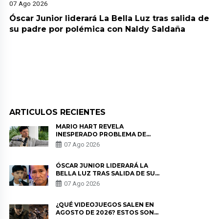
07 Ago 2026
Óscar Junior liderará La Bella Luz tras salida de
su padre por polémica con Naldy Saldaña
ARTICULOS RECIENTES
MARIO HART REVELA
INESPERADO PROBLEMA DE
SALUD ANTES DE SEPARARSE DE
07 Ago 2026
KORINA: “ME ENCONTRARON UN
TUMOR”
ÓSCAR JUNIOR LIDERARÁ LA
BELLA LUZ TRAS SALIDA DE SU
PADRE POR POLÉMICA CON
07 Ago 2026
NALDY SALDAÑA
¿QUÉ VIDEOJUEGOS SALEN EN
AGOSTO DE 2026? ESTOS SON