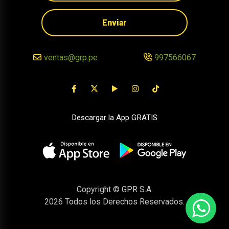
Enviar
ventas@grp.pe
997566067
Descargar la App GRATIS
Copyright © GPR S.A.
2026
Todos los Derechos Reservados.