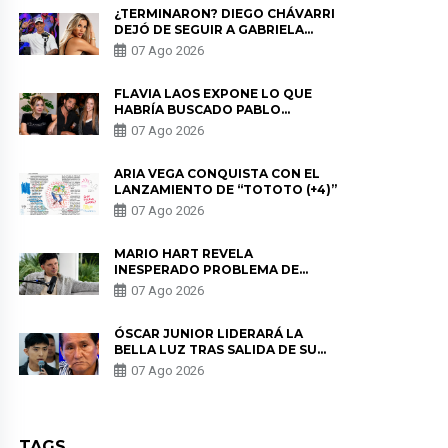
¿TERMINARON? DIEGO CHÁVARRI
DEJÓ DE SEGUIR A GABRIELA
HERRERA Y ANUNCIA SU SALIDA
07 Ago 2026
DE PÓDCAST
FLAVIA LAOS EXPONE LO QUE
HABRÍA BUSCADO PABLO
HEREDIA CON ALE FULLER: “UNA
07 Ago 2026
DE LAS PARTES QUERÍA EL
REMEMBER”
ARIA VEGA CONQUISTA CON EL
LANZAMIENTO DE “TOTOTO (+4)”
07 Ago 2026
MARIO HART REVELA
INESPERADO PROBLEMA DE
SALUD ANTES DE SEPARARSE DE
07 Ago 2026
KORINA: “ME ENCONTRARON UN
TUMOR”
ÓSCAR JUNIOR LIDERARÁ LA
BELLA LUZ TRAS SALIDA DE SU
PADRE POR POLÉMICA CON
07 Ago 2026
NALDY SALDAÑA
TAGS