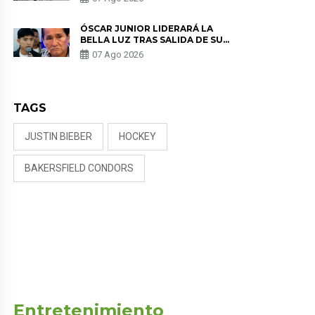
KORINA: “ME ENCONTRARON UN
TUMOR”
ÓSCAR JUNIOR LIDERARÁ LA
BELLA LUZ TRAS SALIDA DE SU
PADRE POR POLÉMICA CON
07 Ago 2026
NALDY SALDAÑA
TAGS
JUSTIN BIEBER
HOCKEY
BAKERSFIELD CONDORS
Entretenimiento