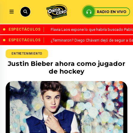
RADIO EN VIVO
ESPECTÁCULOS
Flavia Laos expone lo que habría buscado Pablo 
ESPECTÁCULOS
¿Terminaron? Diego Chávarri dejó de seguir a Ga
ENTRETENIMIENTO
Justin Bieber ahora como jugador
de hockey