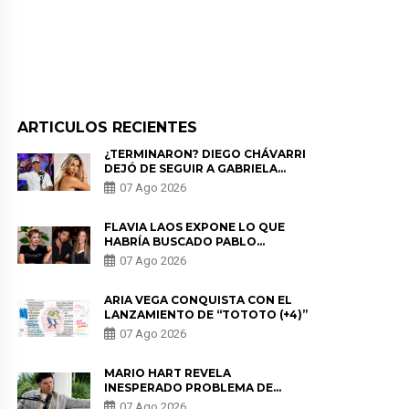
ARTICULOS RECIENTES
¿TERMINARON? DIEGO CHÁVARRI
DEJÓ DE SEGUIR A GABRIELA
HERRERA Y ANUNCIA SU SALIDA
07 Ago 2026
DE PÓDCAST
FLAVIA LAOS EXPONE LO QUE
HABRÍA BUSCADO PABLO
HEREDIA CON ALE FULLER: “UNA
07 Ago 2026
DE LAS PARTES QUERÍA EL
REMEMBER”
ARIA VEGA CONQUISTA CON EL
LANZAMIENTO DE “TOTOTO (+4)”
07 Ago 2026
MARIO HART REVELA
INESPERADO PROBLEMA DE
SALUD ANTES DE SEPARARSE DE
07 Ago 2026