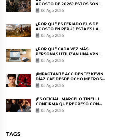
AGOSTO DE 2026? ESTOS SON
LOS ESTRENOS MÁS ESPERADOS
06 Ago 2026
¿POR QUÉ ES FERIADO EL 6 DE
AGOSTO EN PERÚ? ESTA ES LA
HISTORIA
05 Ago 2026
¿POR QUÉ CADA VEZ MÁS
PERSONAS UTILIZAN UNA VPN
PARA PROTEGER SU
05 Ago 2026
PRIVACIDAD?
¡IMPACTANTE ACCIDENTE! KEVIN
DÍAZ CAE DESDE OCHO METROS
EN “ESTO ES GUERRA” Y GENERA
05 Ago 2026
PREOCUPACIÓN
¡ES OFICIAL! MARCELO TINELLI
CONFIRMA QUE REGRESÓ CON
MILETT FIGUEROA: “EL AMOR
05 Ago 2026
PUDO MÁS”
TAGS