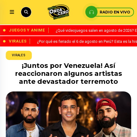
RADIO EN VIVO
JUEGOS Y ANIME
¿Qué videojuegos salen en agosto de 2026? 
VIRALES
¿Por qué es feriado el 6 de agosto en Perú? Esta es la his
VIRALES
¡Juntos por Venezuela! Así
reaccionaron algunos artistas
ante devastador terremoto