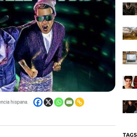
encia hispana.
TAG