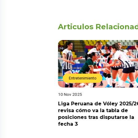
Articulos Relaciona
Entretenimiento
10 Nov 2025
arot esta semana?
Liga Peruana de Vóley 2025/2
predicciones de
revisa cómo va la tabla de
aquí
posiciones tras disputarse la
fecha 3