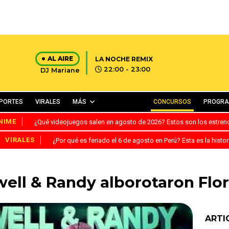
AL AIRE
LA NOCHE REMIX
22:00 - 23:00
DJ Mariane
PORTES
VIRALES
MÁS
CONCURSOS
PROGR
NIME
¿Qué videojuegos salen en agosto de 2026? Estos son los estre
VIRALES
¿Por qué es feriado el 6 de agosto en Perú? Esta es la histor
ell & Randy alborotaron Flo
ARTI