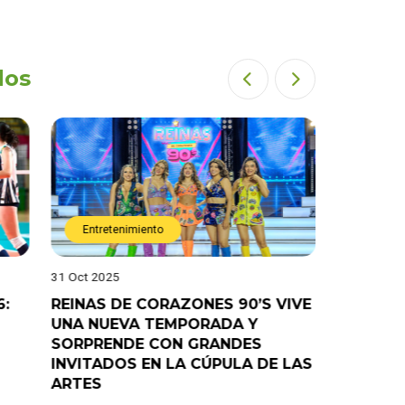
dos
Entretenimiento
Entret
31 Oct 2025
28 Oct 202
6:
REINAS DE CORAZONES 90’S VIVE
¡”Good T
UNA NUEVA TEMPORADA Y
“Pelao” 
SORPRENDE CON GRANDES
programa
INVITADOS EN LA CÚPULA DE LAS
ARTES