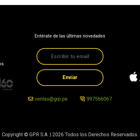
Entérate de las últimas novedades
os
Enviar
ventas@grp.pe
997566067
Copyright © GPR S.A. |
2026
Todos los Derechos Reservados.