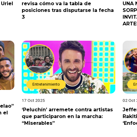
Uriel
revisa cómo va la tabla de
UNA 
posiciones tras disputarse la fecha
SORP
3
INVI
ARTE
Entretenimiento
E
17 Oct 2025
02 Oct
Pelao”
‘Peluchín’ arremete contra artistas
Jeffe
 el
que participaron en la marcha:
Rakit
“Miserables”
‘Enfo