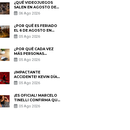
¿QUÉ VIDEOJUEGOS
SALEN EN AGOSTO DE
2026? ESTOS SON LOS
06 Ago 2026
ESTRENOS MÁS
ESPERADOS
¿POR QUÉ ES FERIADO
EL 6 DE AGOSTO EN
PERÚ? ESTA ES LA
05 Ago 2026
HISTORIA
¿POR QUÉ CADA VEZ
MÁS PERSONAS
UTILIZAN UNA VPN
05 Ago 2026
PARA PROTEGER SU
PRIVACIDAD?
¡IMPACTANTE
ACCIDENTE! KEVIN DÍAZ
CAE DESDE OCHO
05 Ago 2026
METROS EN “ESTO ES
GUERRA” Y GENERA
PREOCUPACIÓN
¡ES OFICIAL! MARCELO
TINELLI CONFIRMA QUE
REGRESÓ CON MILETT
05 Ago 2026
FIGUEROA: “EL AMOR
PUDO MÁS”
S