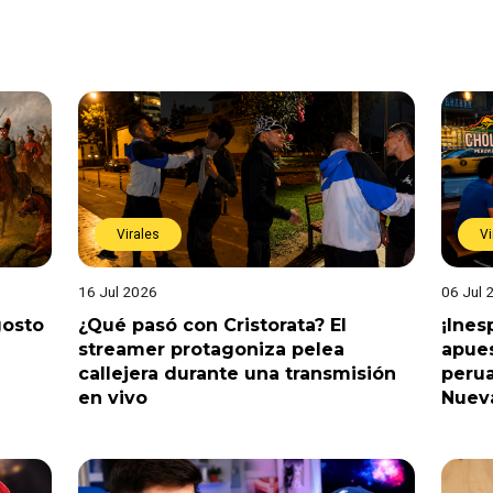
Virales
Vi
16 Jul 2026
06 Jul 
gosto
¿Qué pasó con Cristorata? El
¡Ine
streamer protagoniza pelea
apues
callejera durante una transmisión
perua
en vivo
Nuev