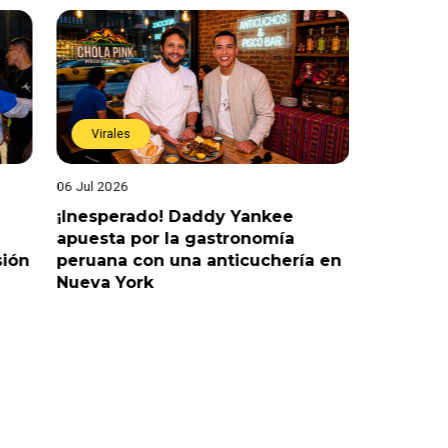
Virales
Virales
06 Jul 2026
25 Jun 202
¡Inesperado! Daddy Yankee
¡Juntos 
apuesta por la gastronomía
reaccion
sión
peruana con una anticuchería en
ante de
Nueva York