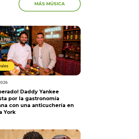
MÁS MÚSICA
rales
2026
sperado! Daddy Yankee
ta por la gastronomía
na con una anticuchería en
a York