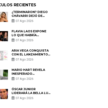
CULOS RECIENTES
¿TERMINARON? DIEGO
CHÁVARRI DEJÓ DE
SEGUIR A GABRIELA
07 Ago 2026
HERRERA Y ANUNCIA SU
SALIDA DE PÓDCAST
FLAVIA LAOS EXPONE
LO QUE HABRÍA
BUSCADO PABLO
07 Ago 2026
HEREDIA CON ALE
FULLER: “UNA DE LAS
PARTES QUERÍA EL
ARIA VEGA CONQUISTA
REMEMBER”
CON EL LANZAMIENTO
DE “TOTOTO (+4)”
07 Ago 2026
MARIO HART REVELA
INESPERADO
PROBLEMA DE SALUD
07 Ago 2026
ANTES DE SEPARARSE
DE KORINA: “ME
ENCONTRARON UN
ÓSCAR JUNIOR
TUMOR”
LIDERARÁ LA BELLA LUZ
TRAS SALIDA DE SU
07 Ago 2026
PADRE POR POLÉMICA
CON NALDY SALDAÑA