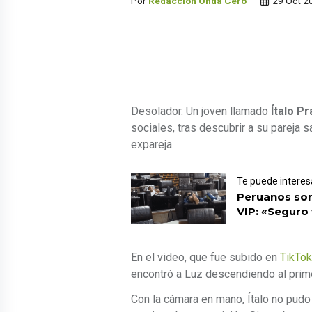
Por
Redacción Onda Cero
29 Oct 2
Desolador. Un joven llamado
Ítalo P
sociales, tras descubrir a su pareja 
expareja.
Te puede interes
Peruanos son
VIP: «Seguro 
En el video, que fue subido en
TikTok
encontró a Luz descendiendo al prime
Con la cámara en mano, Ítalo no pudo