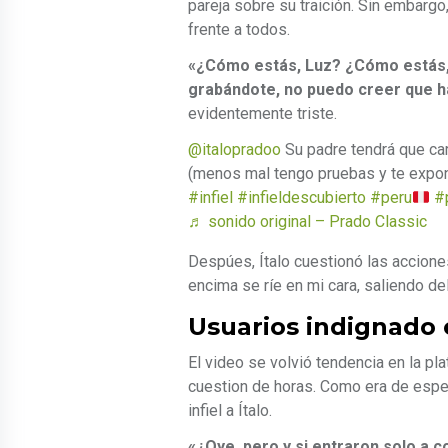
pareja sobre su traición. Sin embargo,
frente a todos.
«¿Cómo estás, Luz? ¿Cómo estás, 
grabándote, no puedo creer que 
evidentemente triste.
@italopradoo
Su padre tendrá que carg
(menos mal tengo pruebas y te expon
#infiel
#infieldescubierto
#peru
#
♬ sonido original – Prado Classic
Despúes, Ítalo cuestionó las acciones 
encima se ríe en mi cara, saliendo del
Usuarios indignado 
El video se volvió tendencia en la p
cuestion de horas. Como era de espera
infiel a Ítalo.
«¿Oye, pero y si entraron solo a 