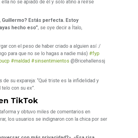
 ella no se apiadó de él y solo atino a reírse
Guillermo? Estás perfecta. Estoy
hayas hecho eso”
, se oye decir a Ítalo,
ar con el peso de haber criado a alguien así :/
go para que no se lo hagas a nadie más)
#fyp
pucp
#maldad
#sinsentimientos
@Bricehallenssj
de su expareja: “Qué triste es la infidelidad y
 telo con su ex”.
en TikTok
lataforma y obtuvo miles de comentarios en
r, los usuarios se indignaron con la chica por ser
conversar con más privacidad?», «Esa risa