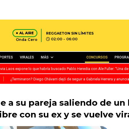
AL AIRE
REGGAETON SIN LÍMITES
02:00 - 06:00
Onda Cero
PORTES
VIRALES
MÁS
CONCURSOS
PROGR
avia Laos expone lo que habría buscado Pablo Heredia con Ale Fuller: “Una de
S
¿Terminaron? Diego Chávarri dejó de seguir a Gabriela Herrera y anunci
 a su pareja saliendo de un
ibre con su ex y se vuelve vir