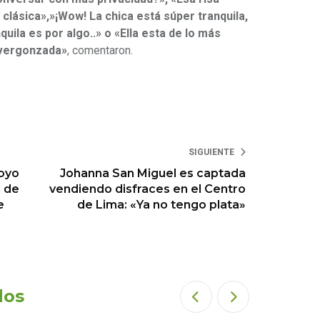
clásica»,»¡Wow! La chica está súper tranquila,
nquila es por algo..» o «Ella esta de lo más
 avergonzada»
, comentaron.
SIGUIENTE
poyo
Johanna San Miguel es captada
n de
vendiendo disfraces en el Centro
e
de Lima: «Ya no tengo plata»
dos