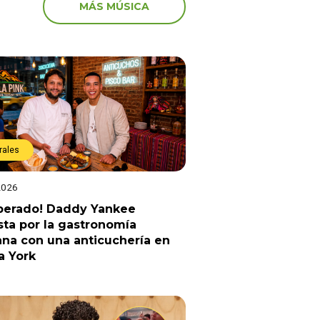
MÁS MÚSICA
rales
2026
sperado! Daddy Yankee
ta por la gastronomía
na con una anticuchería en
a York