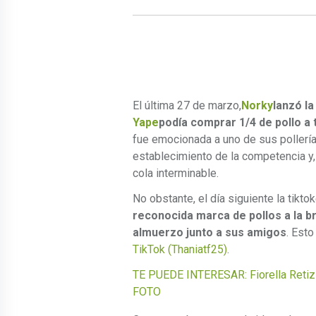
El última 27 de marzo,
Norky
lanzó l
Yape
podía comprar 1/4 de pollo a 
fue emocionada a uno de sus pollerí
establecimiento de la competencia y, 
cola interminable.
No obstante, el día siguiente la tikto
reconocida marca de pollos a la b
almuerzo junto a sus amigos
. Est
TikTok (Thaniatf25)
.
TE PUEDE INTERESAR: Fiorella Retiz 
FOTO