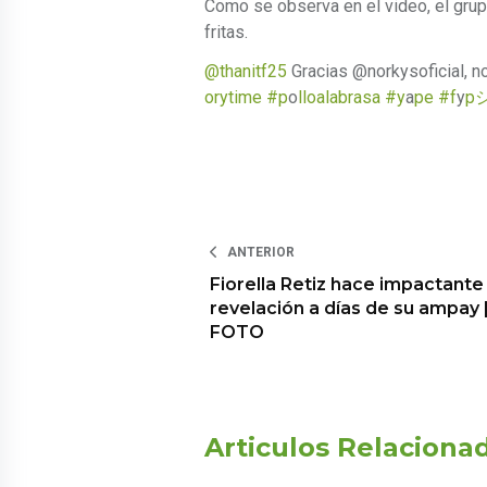
Como se observa en el video, el grup
fritas.
@thanitf25
Gracias @norkysoficial, no
orytime #p
o
lloalabrasa #y
a
pe #f
y
p
ANTERIOR
Fiorella Retiz hace impactante
revelación a días de su ampay 
FOTO
Articulos Relaciona