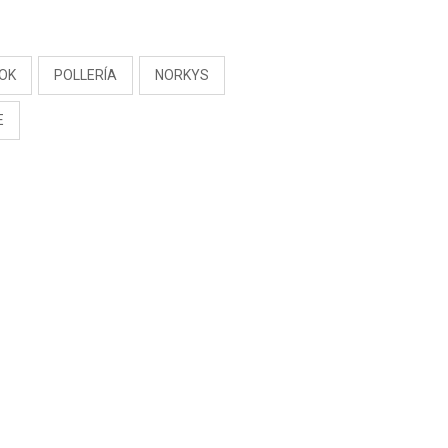
S
TOK
POLLERÍA
NORKYS
E