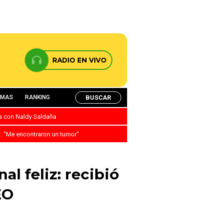
RADIO EN VIVO
BUSCAR
AMAS
RANKING
ca con Naldy Saldaña
a: “Me encontraron un tumor”
al feliz: recibió
EO