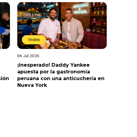
Virales
Virales
06 Jul 2026
25 Jun 202
¡Inesperado! Daddy Yankee
¡Juntos 
apuesta por la gastronomía
reaccion
sión
peruana con una anticuchería en
ante de
Nueva York