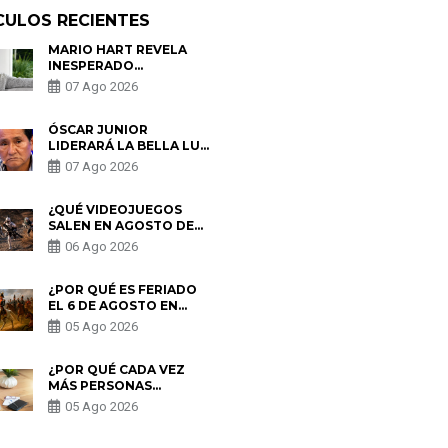
CULOS RECIENTES
MARIO HART REVELA
INESPERADO
PROBLEMA DE SALUD
07 Ago 2026
ANTES DE SEPARARSE
DE KORINA: “ME
ENCONTRARON UN
ÓSCAR JUNIOR
TUMOR”
LIDERARÁ LA BELLA LUZ
TRAS SALIDA DE SU
07 Ago 2026
PADRE POR POLÉMICA
CON NALDY SALDAÑA
¿QUÉ VIDEOJUEGOS
SALEN EN AGOSTO DE
2026? ESTOS SON LOS
06 Ago 2026
ESTRENOS MÁS
ESPERADOS
¿POR QUÉ ES FERIADO
EL 6 DE AGOSTO EN
PERÚ? ESTA ES LA
05 Ago 2026
HISTORIA
¿POR QUÉ CADA VEZ
MÁS PERSONAS
UTILIZAN UNA VPN
05 Ago 2026
PARA PROTEGER SU
PRIVACIDAD?