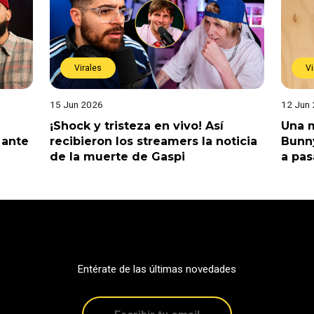
Virales
Vi
15 Jun 2026
12 Jun
¡Shock y tristeza en vivo! Así
Una m
 ante
recibieron los streamers la noticia
Bunny
de la muerte de Gaspi
a pas
Entérate de las últimas novedades