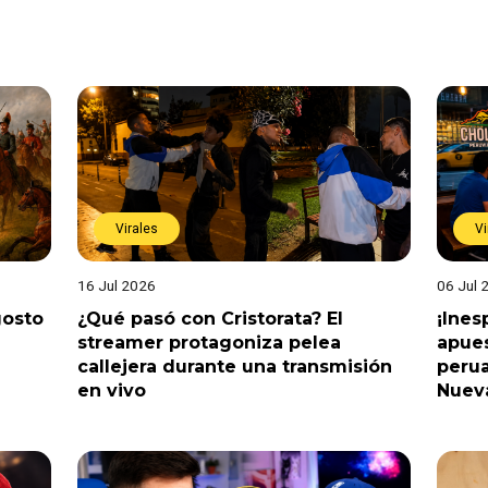
Virales
Vi
16 Jul 2026
06 Jul 
gosto
¿Qué pasó con Cristorata? El
¡Ine
streamer protagoniza pelea
apues
callejera durante una transmisión
perua
en vivo
Nuev