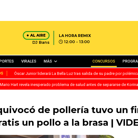
AL AIRE
LA HORA REMIX
12:00 - 13:00
DJ Bans
PORTES
VIRALES
MÁS
CONCURSOS
PROGR
OS
Óscar Junior liderará La Bella Luz tras salida de su padre por polémi
Mario Hart revela inesperado problema de salud antes de separarse de Korin
ivocó de pollería tuvo un fin
ratis un pollo a la brasa | VID