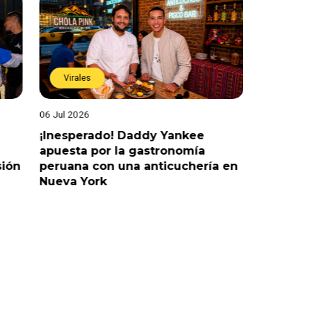
Virales
Virales
06 Jul 2026
25 Jun 202
¡Inesperado! Daddy Yankee
¡Juntos 
apuesta por la gastronomía
reaccion
sión
peruana con una anticuchería en
ante de
Nueva York