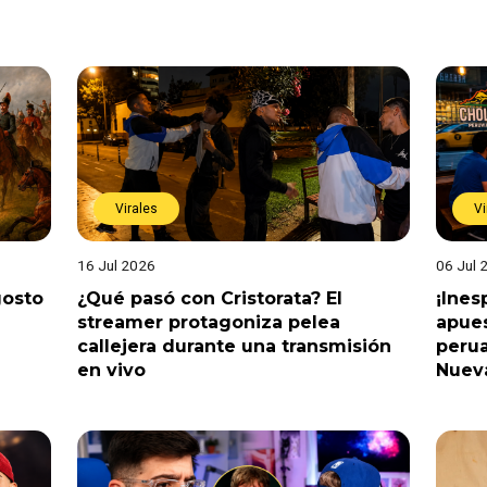
Virales
Vi
16 Jul 2026
06 Jul 
gosto
¿Qué pasó con Cristorata? El
¡Ine
streamer protagoniza pelea
apues
callejera durante una transmisión
perua
en vivo
Nuev