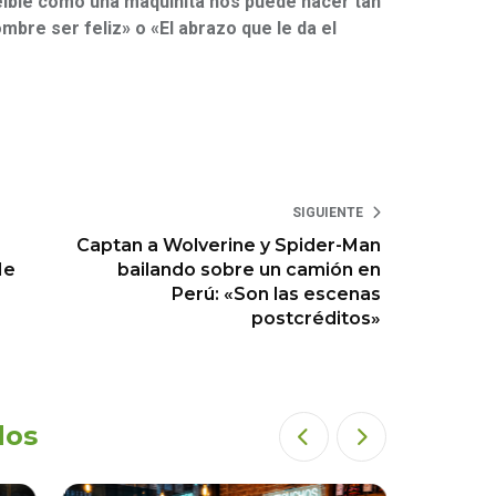
eíble como una maquinita nos puede hacer tan
mbre ser feliz» o «El abrazo que le da el
SIGUIENTE
Captan a Wolverine y Spider-Man
Me
bailando sobre un camión en
Perú: «Son las escenas
postcréditos»
dos