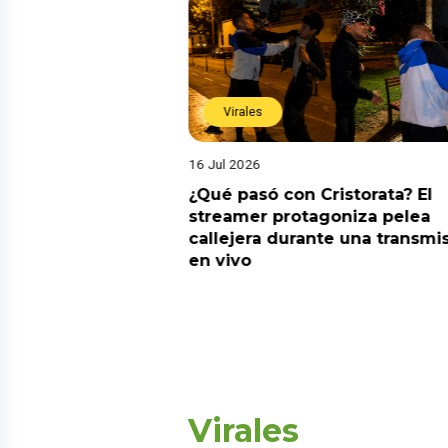
Virales
16 Jul 2026
riado el 6 de
¿Qué pasó con Cristorata? El
? Esta es la
streamer protagoniza pelea
callejera durante una transmi
en vivo
Virales