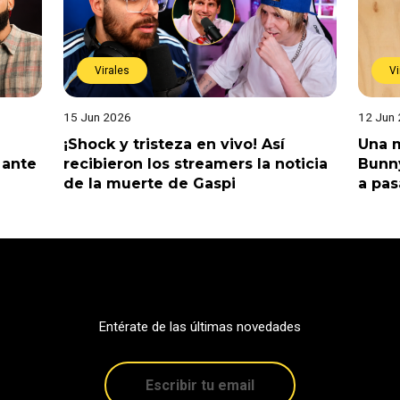
Virales
Vi
15 Jun 2026
12 Jun
¡Shock y tristeza en vivo! Así
Una m
 ante
recibieron los streamers la noticia
Bunny
de la muerte de Gaspi
a pas
Entérate de las últimas novedades