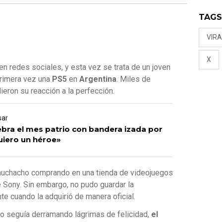
TAG
VIRA
X
en redes sociales, y esta vez se trata de un joven
primera vez una
PS5
en
Argentina
. Miles de
ron su reacción a la perfección.
sar
bra el mes patrio con bandera izada por
uiero un héroe»
l muchacho comprando en una tienda de videojuegos
 Sony. Sin embargo, no pudo guardar la
 cuando la adquirió de manera oficial.
o seguía derramando lágrimas de felicidad,
el