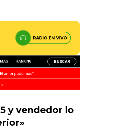
RADIO EN VIVO
BUSCAR
AMAS
RANKING
: “El amor pudo más”
ia
5 y vendedor lo
erior»