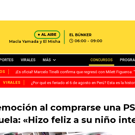
AL AIRE
EL BÚNKER
06:00 - 09:00
Macla Yamada y El Misha
PORTES
VIRALES
MÁS
CONCURSOS
PROGR
OS
¡Es oficial! Marcelo Tinelli confirma que regresó con Milett Figueroa
VIRALES
¿Por qué es feriado el 6 de agosto en Perú? Esta es la histor
 emoción al comprarse una PS
ela: «Hizo feliz a su niño int