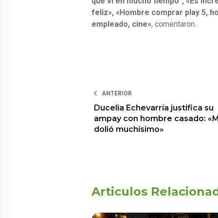
que vi en mucho tiempo”, «Es incr
feliz», «Hombre comprar play 5, ho
empleado, cine»
, comentaron.
ANTERIOR
Ducelia Echevarría justifica su
ampay con hombre casado: «
dolió muchísimo»
Articulos Relaciona