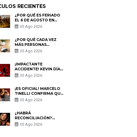
CULOS RECIENTES
¿POR QUÉ ES FERIADO
EL 6 DE AGOSTO EN
PERÚ? ESTA ES LA
05 Ago 2026
HISTORIA
¿POR QUÉ CADA VEZ
MÁS PERSONAS
UTILIZAN UNA VPN
05 Ago 2026
PARA PROTEGER SU
PRIVACIDAD?
¡IMPACTANTE
ACCIDENTE! KEVIN DÍAZ
CAE DESDE OCHO
05 Ago 2026
METROS EN “ESTO ES
GUERRA” Y GENERA
PREOCUPACIÓN
¡ES OFICIAL! MARCELO
TINELLI CONFIRMA QUE
REGRESÓ CON MILETT
05 Ago 2026
FIGUEROA: “EL AMOR
PUDO MÁS”
¿HABRÁ
RECONCILIACIÓN?
MARIO HART ADMITE
05 Ago 2026
QUE PODRÍA VOLVER
CON KORINA