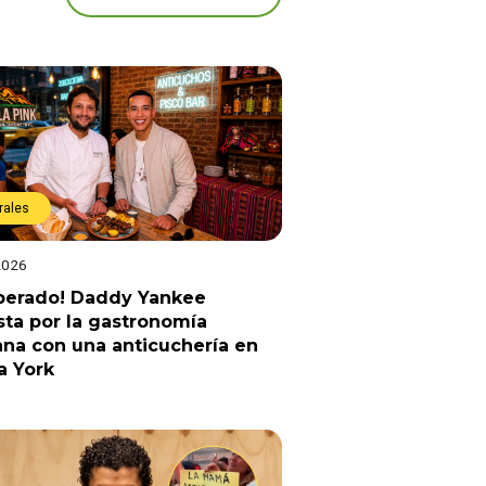
rales
2026
sperado! Daddy Yankee
ta por la gastronomía
na con una anticuchería en
a York