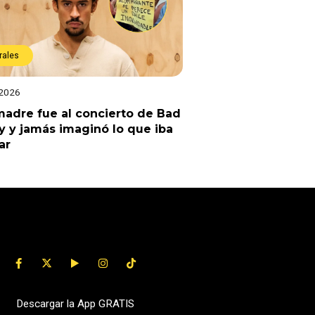
rales
 2026
adre fue al concierto de Bad
 y jamás imaginó lo que iba
ar
Descargar la App GRATIS