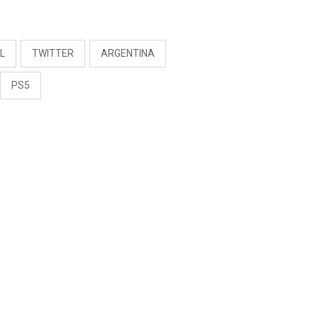
RIVADENEIRA: “NO LE
CERRARÍA LAS
S
PUERTAS”
L
TWITTER
ARGENTINA
PS5