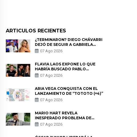
ARTICULOS RECIENTES
¿TERMINARON? DIEGO CHÁVARRI
DEJÓ DE SEGUIR A GABRIELA
HERRERA Y ANUNCIA SU SALIDA
07 Ago 2026
DE PÓDCAST
FLAVIA LAOS EXPONE LO QUE
HABRÍA BUSCADO PABLO
HEREDIA CON ALE FULLER: “UNA
07 Ago 2026
DE LAS PARTES QUERÍA EL
REMEMBER”
ARIA VEGA CONQUISTA CON EL
LANZAMIENTO DE “TOTOTO (+4)”
07 Ago 2026
MARIO HART REVELA
INESPERADO PROBLEMA DE
SALUD ANTES DE SEPARARSE DE
07 Ago 2026
KORINA: “ME ENCONTRARON UN
TUMOR”