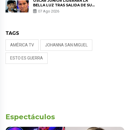
ÓSCAR JUNIOR LIDERARÁ LA
BELLA LUZ TRAS SALIDA DE SU
PADRE POR POLÉMICA CON
07 Ago 2026
NALDY SALDAÑA
TAGS
AMÉRICA TV
JOHANNA SAN MIGUEL
ESTO ES GUERRA
Espectáculos