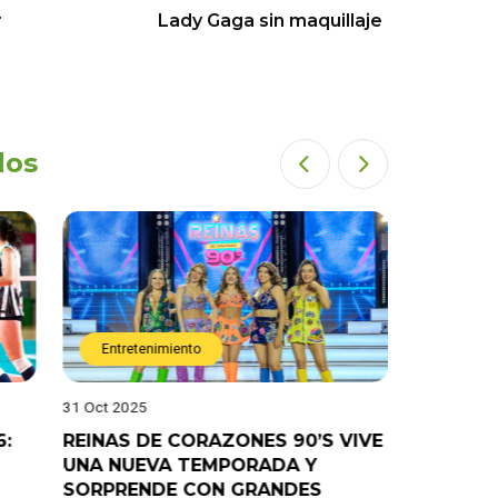
r
Lady Gaga sin maquillaje
dos
Entretenimiento
Entret
31 Oct 2025
28 Oct 202
6:
REINAS DE CORAZONES 90’S VIVE
¡”Good T
UNA NUEVA TEMPORADA Y
“Pelao” 
SORPRENDE CON GRANDES
programa