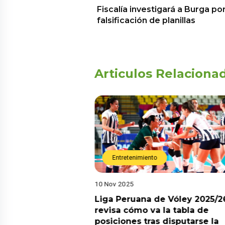
Fiscalía investigará a Burga po
falsificación de planillas
Articulos Relaciona
Entretenimiento
10 Nov 2025
arot esta semana?
Liga Peruana de Vóley 2025/2
predicciones de
revisa cómo va la tabla de
aquí
posiciones tras disputarse la