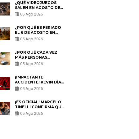
¿QUÉ VIDEOJUEGOS
SALEN EN AGOSTO DE
2026? ESTOS SON LOS
06 Ago 2026
ESTRENOS MÁS
ESPERADOS
¿POR QUÉ ES FERIADO
EL 6 DE AGOSTO EN
PERÚ? ESTA ES LA
05 Ago 2026
HISTORIA
¿POR QUÉ CADA VEZ
MÁS PERSONAS
UTILIZAN UNA VPN
05 Ago 2026
PARA PROTEGER SU
PRIVACIDAD?
¡IMPACTANTE
ACCIDENTE! KEVIN DÍAZ
CAE DESDE OCHO
05 Ago 2026
METROS EN “ESTO ES
GUERRA” Y GENERA
PREOCUPACIÓN
¡ES OFICIAL! MARCELO
TINELLI CONFIRMA QUE
REGRESÓ CON MILETT
05 Ago 2026
FIGUEROA: “EL AMOR
PUDO MÁS”
S