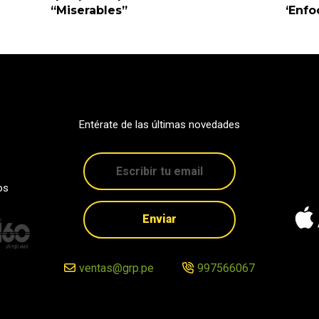
“Miserables”
‘Enfo
Entérate de las últimas novedades
os
Enviar
ventas@grp.pe
997566067