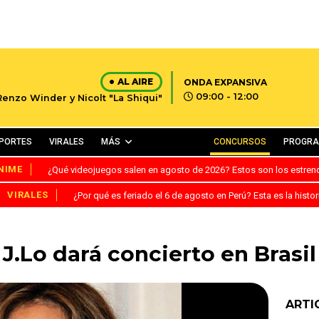
AL AIRE
ONDA EXPANSIVA
09:00 - 12:00
Renzo Winder y Nicolt "La Shiqui"
PORTES
VIRALES
MÁS
CONCURSOS
PROGR
NIME
¿Qué videojuegos salen en agosto de 2026? Estos son los estre
VIRALES
¿Por qué es feriado el 6 de agosto en Perú? Esta es la histor
J.Lo dará concierto en Brasil
ARTI