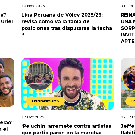
10 Nov 2025
31 Oct
na?
Liga Peruana de Vóley 2025/26:
REIN
Uriel
revisa cómo va la tabla de
UNA 
posiciones tras disputarse la fecha
SORP
3
INVI
ARTE
Entretenimiento
E
17 Oct 2025
02 Oct
Pelao”
‘Peluchín’ arremete contra artistas
Jeffe
 el
que participaron en la marcha:
Rakit