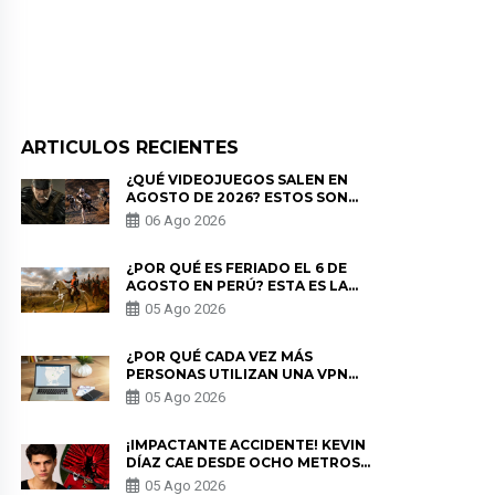
ARTICULOS RECIENTES
¿QUÉ VIDEOJUEGOS SALEN EN
AGOSTO DE 2026? ESTOS SON
LOS ESTRENOS MÁS ESPERADOS
06 Ago 2026
¿POR QUÉ ES FERIADO EL 6 DE
AGOSTO EN PERÚ? ESTA ES LA
HISTORIA
05 Ago 2026
¿POR QUÉ CADA VEZ MÁS
PERSONAS UTILIZAN UNA VPN
PARA PROTEGER SU
05 Ago 2026
PRIVACIDAD?
¡IMPACTANTE ACCIDENTE! KEVIN
DÍAZ CAE DESDE OCHO METROS
EN “ESTO ES GUERRA” Y GENERA
05 Ago 2026