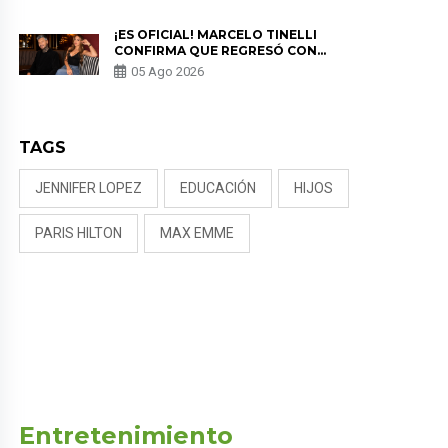
PREOCUPACIÓN
¡ES OFICIAL! MARCELO TINELLI
CONFIRMA QUE REGRESÓ CON
MILETT FIGUEROA: “EL AMOR
05 Ago 2026
PUDO MÁS”
TAGS
JENNIFER LOPEZ
EDUCACIÓN
HIJOS
PARIS HILTON
MAX EMME
Entretenimiento