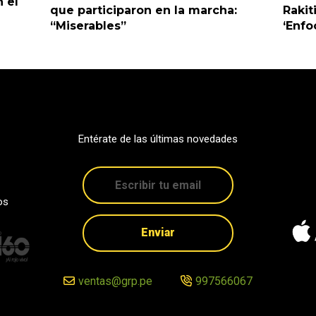
 el
que participaron en la marcha:
Rakit
“Miserables”
‘Enfo
Entérate de las últimas novedades
os
Enviar
ventas@grp.pe
997566067