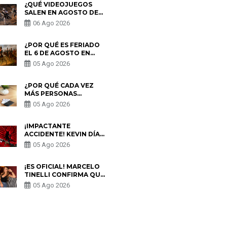
¿QUÉ VIDEOJUEGOS
SALEN EN AGOSTO DE
2026? ESTOS SON LOS
06 Ago 2026
ESTRENOS MÁS
ESPERADOS
¿POR QUÉ ES FERIADO
EL 6 DE AGOSTO EN
PERÚ? ESTA ES LA
05 Ago 2026
HISTORIA
¿POR QUÉ CADA VEZ
MÁS PERSONAS
UTILIZAN UNA VPN
05 Ago 2026
PARA PROTEGER SU
PRIVACIDAD?
¡IMPACTANTE
ACCIDENTE! KEVIN DÍAZ
CAE DESDE OCHO
05 Ago 2026
METROS EN “ESTO ES
GUERRA” Y GENERA
PREOCUPACIÓN
¡ES OFICIAL! MARCELO
TINELLI CONFIRMA QUE
REGRESÓ CON MILETT
05 Ago 2026
FIGUEROA: “EL AMOR
PUDO MÁS”
S