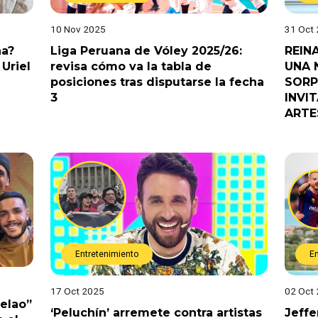
10 Nov 2025
31 Oct
na?
Liga Peruana de Vóley 2025/26:
REIN
Uriel
revisa cómo va la tabla de
UNA 
posiciones tras disputarse la fecha
SORP
3
INVI
ARTE
Entretenimiento
E
17 Oct 2025
02 Oct
Pelao”
‘Peluchín’ arremete contra artistas
Jeffe