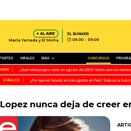
AL AIRE
EL BÚNKER
06:00 - 09:00
Macla Yamada y El Misha
PORTES
VIRALES
MÁS
CONCURSOS
PROGR
NIME
¿Qué videojuegos salen en agosto de 2026? Estos son los estre
VIRALES
¿Por qué es feriado el 6 de agosto en Perú? Esta es la histor
 Lopez nunca deja de creer e
ARTI