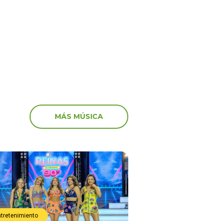
artistas que participaro
 en el canal de Youtube
marcha: “Miserables”
MÁS MÚSICA
ntretenimiento