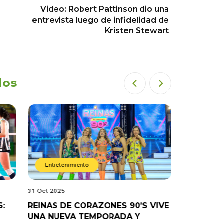
Video: Robert Pattinson dio una
entrevista luego de infidelidad de
Kristen Stewart
dos
Entretenimiento
Entret
31 Oct 2025
28 Oct 202
6:
REINAS DE CORAZONES 90’S VIVE
¡”Good T
UNA NUEVA TEMPORADA Y
“Pelao” 