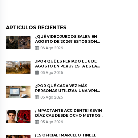
ARTICULOS RECIENTES
¿QUÉ VIDEOJUEGOS SALEN EN
AGOSTO DE 2026? ESTOS SON
LOS ESTRENOS MÁS ESPERADOS
06 Ago 2026
¿POR QUÉ ES FERIADO EL 6 DE
AGOSTO EN PERÚ? ESTA ES LA
HISTORIA
05 Ago 2026
¿POR QUÉ CADA VEZ MÁS
PERSONAS UTILIZAN UNA VPN
PARA PROTEGER SU
05 Ago 2026
PRIVACIDAD?
¡IMPACTANTE ACCIDENTE! KEVIN
DÍAZ CAE DESDE OCHO METROS
EN “ESTO ES GUERRA” Y GENERA
05 Ago 2026
PREOCUPACIÓN
¡ES OFICIAL! MARCELO TINELLI