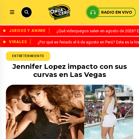
RADIO EN VIVO
JUEGOS Y ANIME
¿Qué videojuegos salen en agosto de 2026? 
VIRALES
¿Por qué es feriado el 6 de agosto en Perú? Esta es la his
ENTRETENIMIENTO
Jennifer Lopez impacto con sus
curvas en Las Vegas