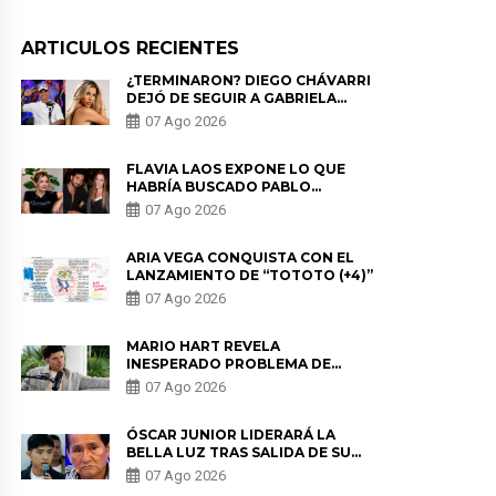
ARTICULOS RECIENTES
¿TERMINARON? DIEGO CHÁVARRI
DEJÓ DE SEGUIR A GABRIELA
HERRERA Y ANUNCIA SU SALIDA
07 Ago 2026
DE PÓDCAST
FLAVIA LAOS EXPONE LO QUE
HABRÍA BUSCADO PABLO
HEREDIA CON ALE FULLER: “UNA
07 Ago 2026
DE LAS PARTES QUERÍA EL
REMEMBER”
ARIA VEGA CONQUISTA CON EL
LANZAMIENTO DE “TOTOTO (+4)”
07 Ago 2026
MARIO HART REVELA
INESPERADO PROBLEMA DE
SALUD ANTES DE SEPARARSE DE
07 Ago 2026
KORINA: “ME ENCONTRARON UN
TUMOR”
ÓSCAR JUNIOR LIDERARÁ LA
BELLA LUZ TRAS SALIDA DE SU
PADRE POR POLÉMICA CON
07 Ago 2026
NALDY SALDAÑA