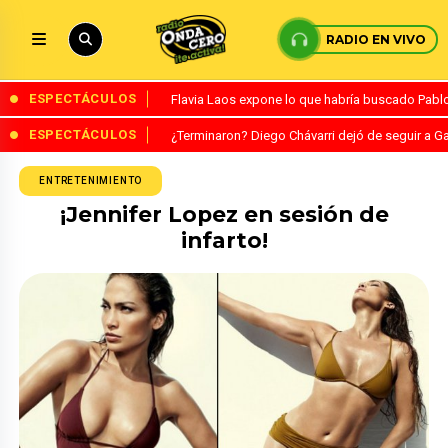
RADIO EN VIVO
ESPECTÁCULOS
Flavia Laos expone lo que habría buscado Pablo 
ESPECTÁCULOS
¿Terminaron? Diego Chávarri dejó de seguir a Ga
ENTRETENIMIENTO
¡Jennifer Lopez en sesión de
infarto!