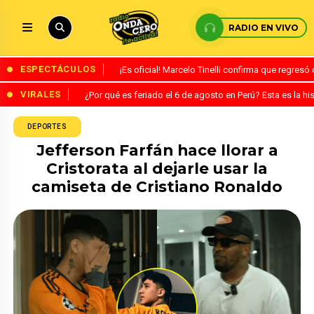
RADIO EN VIVO
ESPECTÁCULOS
¡Es oficial! Marcelo Tinelli confirma que regres
VIRALES
¿Por qué es feriado el 6 de agosto en Perú? Esta es la his
DEPORTES
Jefferson Farfán hace llorar a
Cristorata al dejarle usar la
camiseta de Cristiano Ronaldo