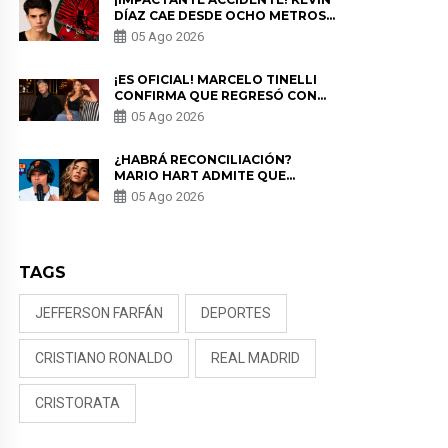
DÍAZ CAE DESDE OCHO METROS
EN “ESTO ES GUERRA” Y GENERA
05 Ago 2026
PREOCUPACIÓN
¡ES OFICIAL! MARCELO TINELLI
CONFIRMA QUE REGRESÓ CON
MILETT FIGUEROA: “EL AMOR
05 Ago 2026
PUDO MÁS”
¿HABRÁ RECONCILIACIÓN?
MARIO HART ADMITE QUE
PODRÍA VOLVER CON KORINA
05 Ago 2026
RIVADENEIRA: “NO LE CERRARÍA
LAS PUERTAS”
TAGS
JEFFERSON FARFÁN
DEPORTES
CRISTIANO RONALDO
REAL MADRID
CRISTORATA