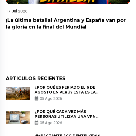
17 Jul 2026
¡La última batalla! Argentina y España van por
la gloria en la final del Mundial
ARTICULOS RECIENTES
¿POR QUÉ ES FERIADO EL 6 DE
AGOSTO EN PERÚ? ESTA ES LA
HISTORIA
05 Ago 2026
¿POR QUÉ CADA VEZ MÁS
PERSONAS UTILIZAN UNA VPN
PARA PROTEGER SU
05 Ago 2026
PRIVACIDAD?
¡IMPACTANTE ACCIDENTE! KEVIN