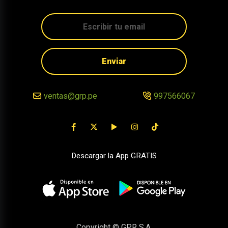
Enviar
ventas@grp.pe
997566067
Descargar la App GRATIS
Copyright © GPR S.A.