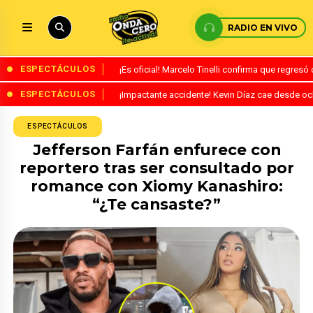
RADIO EN VIVO
ESPECTÁCULOS
¡Es oficial! Marcelo Tinelli confirma que regres
ESPECTÁCULOS
¡Impactante accidente! Kevin Díaz cae desde o
ESPECTÁCULOS
Jefferson Farfán enfurece con
reportero tras ser consultado por
romance con Xiomy Kanashiro:
“¿Te cansaste?”