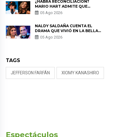
¿HABRÁ RECONCILIACIÓN?
MARIO HART ADMITE QUE
PODRÍA VOLVER CON KORINA
05 Ago 2026
RIVADENEIRA: “NO LE CERRARÍA
LAS PUERTAS”
NALDY SALDAÑA CUENTA EL
DRAMA QUE VIVIÓ EN LA BELLA
LUZ TRAS DENUNCIA AL
05 Ago 2026
DIRECTOR MUSICAL: “NO ME
PARECE JUSTO”
TAGS
JEFFERSON FARFÁN
XIOMY KANASHIRO
Espectáculos