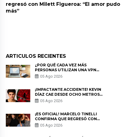
regresó con Milett Figueroa: “El amor pudo
más”
ARTICULOS RECIENTES
¿POR QUÉ CADA VEZ MÁS
PERSONAS UTILIZAN UNA VPN
PARA PROTEGER SU
05 Ago 2026
PRIVACIDAD?
¡IMPACTANTE ACCIDENTE! KEVIN
DÍAZ CAE DESDE OCHO METROS
EN “ESTO ES GUERRA” Y GENERA
05 Ago 2026
PREOCUPACIÓN
¡ES OFICIAL! MARCELO TINELLI
CONFIRMA QUE REGRESÓ CON
MILETT FIGUEROA: “EL AMOR
05 Ago 2026
PUDO MÁS”