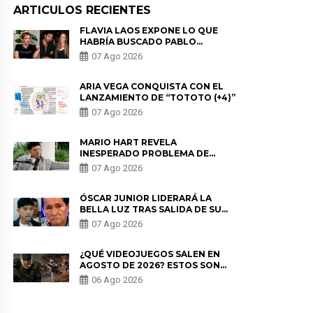
ARTICULOS RECIENTES
FLAVIA LAOS EXPONE LO QUE
HABRÍA BUSCADO PABLO
HEREDIA CON ALE FULLER: “UNA
07 Ago 2026
DE LAS PARTES QUERÍA EL
REMEMBER”
ARIA VEGA CONQUISTA CON EL
LANZAMIENTO DE “TOTOTO (+4)”
07 Ago 2026
MARIO HART REVELA
INESPERADO PROBLEMA DE
SALUD ANTES DE SEPARARSE DE
07 Ago 2026
KORINA: “ME ENCONTRARON UN
TUMOR”
ÓSCAR JUNIOR LIDERARÁ LA
BELLA LUZ TRAS SALIDA DE SU
PADRE POR POLÉMICA CON
07 Ago 2026
NALDY SALDAÑA
¿QUÉ VIDEOJUEGOS SALEN EN
AGOSTO DE 2026? ESTOS SON
LOS ESTRENOS MÁS ESPERADOS
06 Ago 2026