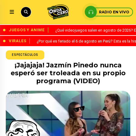
RADIO EN VIVO
JUEGOS Y ANIME
¿Qué videojuegos salen en agosto de 2026? 
VIRALES
¿Por qué es feriado el 6 de agosto en Perú? Esta es la his
ESPECTÁCULOS
¡Jajajaja! Jazmín Pinedo nunca
esperó ser troleada en su propio
programa (VIDEO)