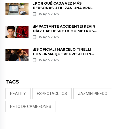
¿POR QUÉ CADA VEZ MÁS
PERSONAS UTILIZAN UNA VPN
PARA PROTEGER SU
05 Ago 2026
PRIVACIDAD?
¡IMPACTANTE ACCIDENTE! KEVIN
DÍAZ CAE DESDE OCHO METROS
EN “ESTO ES GUERRA” Y GENERA
05 Ago 2026
PREOCUPACIÓN
¡ES OFICIAL! MARCELO TINELLI
CONFIRMA QUE REGRESÓ CON
MILETT FIGUEROA: “EL AMOR
05 Ago 2026
PUDO MÁS”
TAGS
REALITY
ESPECTACULOS
JAZMIN PINEDO
RETO DE CAMPEONES