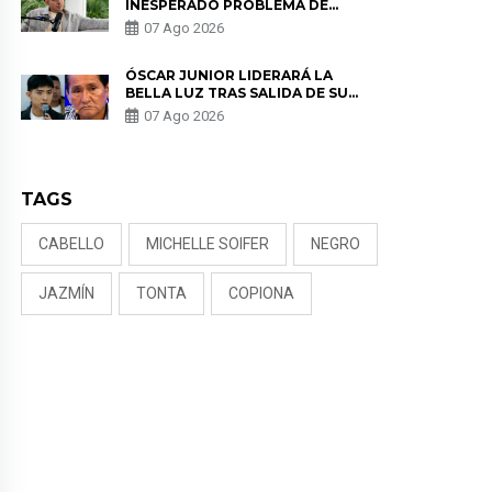
INESPERADO PROBLEMA DE
SALUD ANTES DE SEPARARSE DE
07 Ago 2026
KORINA: “ME ENCONTRARON UN
TUMOR”
ÓSCAR JUNIOR LIDERARÁ LA
BELLA LUZ TRAS SALIDA DE SU
PADRE POR POLÉMICA CON
07 Ago 2026
NALDY SALDAÑA
TAGS
CABELLO
MICHELLE SOIFER
NEGRO
JAZMÍN
TONTA
COPIONA