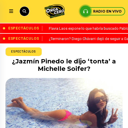
RADIO EN VIVO
ESPECTÁCULOS
Flavia Laos expone lo que habría buscado Pablo 
ESPECTÁCULOS
¿Terminaron? Diego Chávarri dejó de seguir a Ga
ESPECTÁCULOS
¿Jazmín Pinedo le dijo ‘tonta’ a
Michelle Soifer?