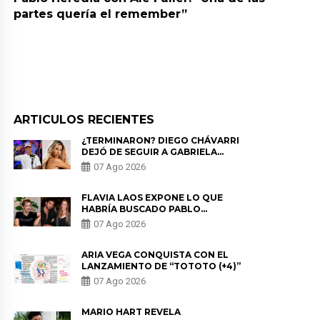
partes quería el remember”
ARTICULOS RECIENTES
¿TERMINARON? DIEGO CHÁVARRI
DEJÓ DE SEGUIR A GABRIELA
HERRERA Y ANUNCIA SU SALIDA
07 Ago 2026
DE PÓDCAST
FLAVIA LAOS EXPONE LO QUE
HABRÍA BUSCADO PABLO
HEREDIA CON ALE FULLER: “UNA
07 Ago 2026
DE LAS PARTES QUERÍA EL
REMEMBER”
ARIA VEGA CONQUISTA CON EL
LANZAMIENTO DE “TOTOTO (+4)”
07 Ago 2026
MARIO HART REVELA