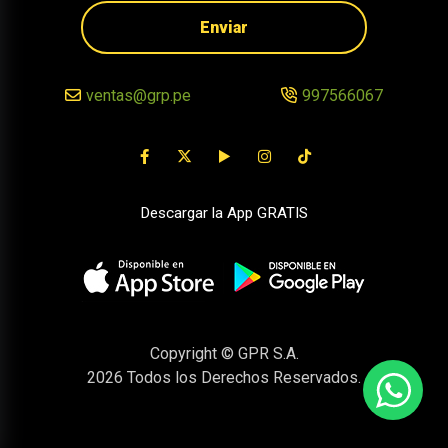
Enviar
ventas@grp.pe
997566067
Descargar la App GRATIS
Copyright © GPR S.A.
2026
Todos los Derechos Reservados.