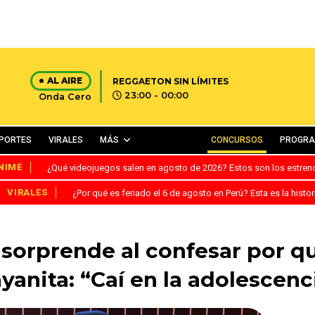
AL AIRE
REGGAETON SIN LÍMITES
23:00 - 00:00
Onda Cero
PORTES
VIRALES
MÁS
CONCURSOS
PROGR
NIME
¿Qué videojuegos salen en agosto de 2026? Estos son los estre
VIRALES
¿Por qué es feriado el 6 de agosto en Perú? Esta es la histor
sorprende al confesar por qu
yanita: “Caí en la adolescenc