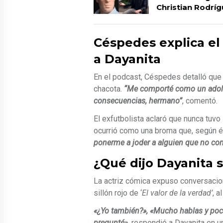
Christian Rodríg
Céspedes explica el 
a Dayanita
En el podcast, Céspedes detalló que
chacota.
“Me comporté como un adole
consecuencias, hermano”
, comentó.
El exfutbolista aclaró que nunca tuv
ocurrió como una broma que, según él
ponerme a joder a alguien que no co
¿Qué dijo Dayanita 
La actriz cómica expuso conversacion
sillón rojo de ‘
El valor de la verdad’
, a
«¿Yo también?», «Mucho hablas y poco 
pregunté»,
respondió a Dayanita en un