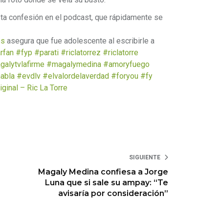
sta confesión en el podcast, que rápidamente se
.
es
asegura que fue adolescente al escribirle a
rfan
#fyp
#parati
#riclatorrez
#riclatorre
alytvlafirme
#magalymedina
#amoryfuego
abla
#evdlv
#elvalordelaverdad
#foryou
#fy
ginal – Ric La Torre
SIGUIENTE
Magaly Medina confiesa a Jorge
Luna que si sale su ampay: “Te
avisaría por consideración”