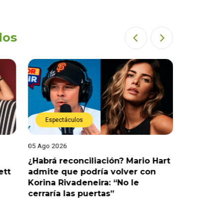
dos
Espectáculos
Espect
05 Ago 2026
05 Ago 202
¿Habrá reconciliación? Mario Hart
Naldy Sa
ett
admite que podría volver con
que vivi
Korina Rivadeneira: “No le
denuncia
cerraría las puertas”
me parec