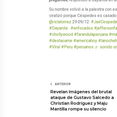
Su nombre volvió a la palestra con e
viralizó porque Céspedes es casado
@riclatorrez
29.09/12:
#JairCesped
#Dayanita
.
#enfocados
#jeffersonfa
#chollywood
#farandulaperuana
#mag
#destacame
#americahoy
#lanocheh
#Viral
#Peru
#peruanos
♬ sonido ori
ANTERIOR
Revelan imágenes del brutal
ataque de Gustavo Salcedo a
Christian Rodríguez y Maju
Mantilla rompe su silencio