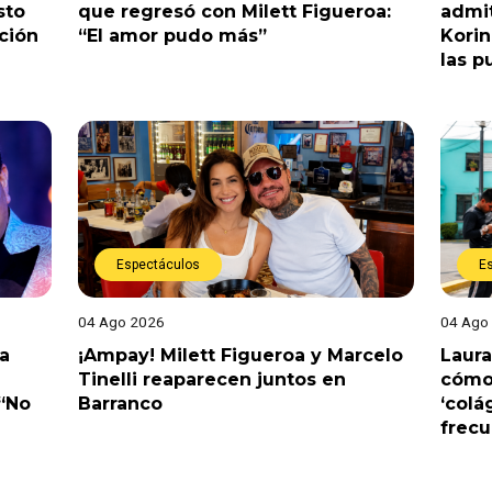
sto
que regresó con Milett Figueroa:
admit
ción
“El amor pudo más”
Korin
las p
Espectáculos
E
04 Ago 2026
04 Ago
a
¡Ampay! Milett Figueroa y Marcelo
Laura
Tinelli reaparecen juntos en
cómo 
 “No
Barranco
‘colá
frec