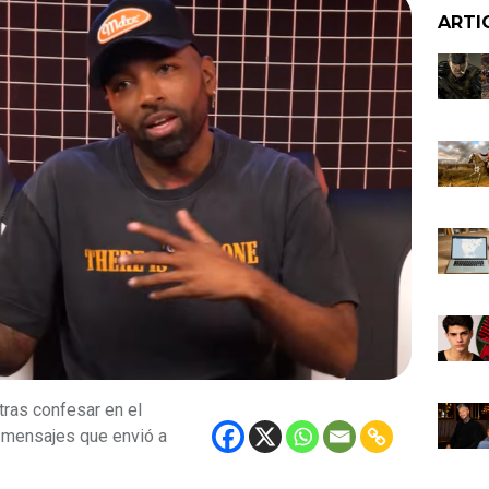
ARTI
ras confesar en el
 mensajes que envió a