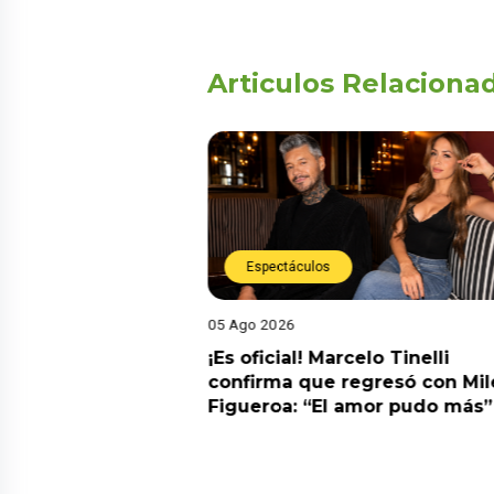
Articulos Relaciona
Espectáculos
05 Ago 2026
cidente! Kevin
¡Es oficial! Marcelo Tinelli
e ocho metros en
confirma que regresó con Mil
a” y genera
Figueroa: “El amor pudo más”