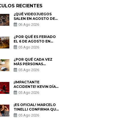
CULOS RECIENTES
¿QUÉ VIDEOJUEGOS
SALEN EN AGOSTO DE
2026? ESTOS SON LOS
06 Ago 2026
ESTRENOS MÁS
ESPERADOS
¿POR QUÉ ES FERIADO
EL 6 DE AGOSTO EN
PERÚ? ESTA ES LA
05 Ago 2026
HISTORIA
¿POR QUÉ CADA VEZ
MÁS PERSONAS
UTILIZAN UNA VPN
05 Ago 2026
PARA PROTEGER SU
PRIVACIDAD?
¡IMPACTANTE
ACCIDENTE! KEVIN DÍAZ
CAE DESDE OCHO
05 Ago 2026
METROS EN “ESTO ES
GUERRA” Y GENERA
PREOCUPACIÓN
¡ES OFICIAL! MARCELO
TINELLI CONFIRMA QUE
REGRESÓ CON MILETT
05 Ago 2026
FIGUEROA: “EL AMOR
PUDO MÁS”