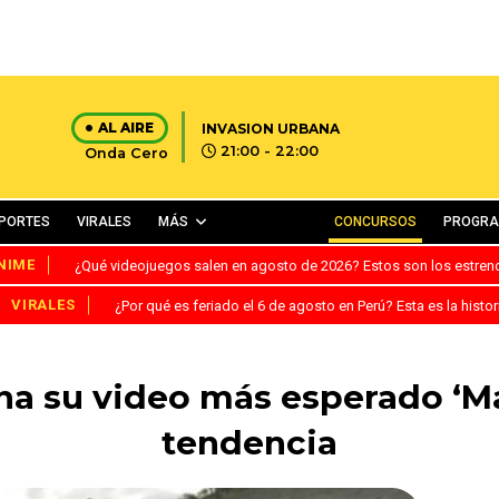
AL AIRE
INVASION URBANA
21:00 - 22:00
Onda Cero
PORTES
VIRALES
MÁS
CONCURSOS
PROGR
NIME
¿Qué videojuegos salen en agosto de 2026? Estos son los estre
VIRALES
¿Por qué es feriado el 6 de agosto en Perú? Esta es la histor
ena su video más esperado ‘Ma
tendencia