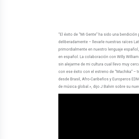
“El éxito de “Mi Gente” ha sido una bendición
deliberadamente – llevarle nuestras raíces La
primordialmente en nuestro lenguaje español, 
en español. La colaboración con Willy Willia
sin alejarme de mi cultura cual llevo muy ce
con ese éxito con el estreno de “Machika” – 
desde Brasil, Afro-Caribeños y Europeros ED
de música global.», dijo J Balvin sobre su nue