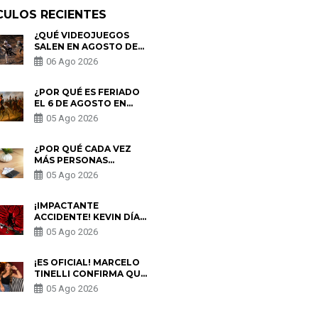
CULOS RECIENTES
¿QUÉ VIDEOJUEGOS
SALEN EN AGOSTO DE
2026? ESTOS SON LOS
06 Ago 2026
ESTRENOS MÁS
ESPERADOS
¿POR QUÉ ES FERIADO
EL 6 DE AGOSTO EN
PERÚ? ESTA ES LA
05 Ago 2026
HISTORIA
¿POR QUÉ CADA VEZ
MÁS PERSONAS
UTILIZAN UNA VPN
05 Ago 2026
PARA PROTEGER SU
PRIVACIDAD?
¡IMPACTANTE
ACCIDENTE! KEVIN DÍAZ
CAE DESDE OCHO
05 Ago 2026
METROS EN “ESTO ES
GUERRA” Y GENERA
PREOCUPACIÓN
¡ES OFICIAL! MARCELO
TINELLI CONFIRMA QUE
REGRESÓ CON MILETT
05 Ago 2026
FIGUEROA: “EL AMOR
PUDO MÁS”