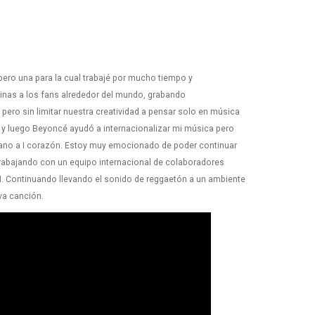
 pero una para la cual trabajé por mucho tiempo y
tinas a los fans alrededor del mundo, grabando
pero sin limitar nuestra creatividad a pensar solo en música
m y luego Beyoncé ayudó a internacionalizar mi música pero
rcano a I corazón. Estoy muy emocionado de poder continuar
trabajando con un equipo internacional de colaboradores
M. Continuando llevando el sonido de reggaetón a un ambiente
va canción.