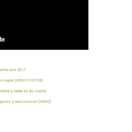
tasha este 2017
en inglés (VIDEO Y FOTOS)
mbea’ y nadie se dio cuenta
yores’ y reacciona así (VIDEO)