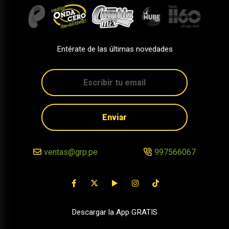
Entérate de las últimas novedades
Enviar
ventas@grp.pe
997566067
Descargar la App GRATIS