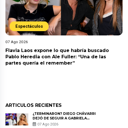
Espectáculos
07 Ago 2026
Flavia Laos expone lo que habría buscado
Pablo Heredia con Ale Fuller: “Una de las
partes quería el remember”
ARTICULOS RECIENTES
¿TERMINARON? DIEGO CHÁVARRI
DEJÓ DE SEGUIR A GABRIELA
HERRERA Y ANUNCIA SU SALIDA
07 Ago 2026
DE PÓDCAST