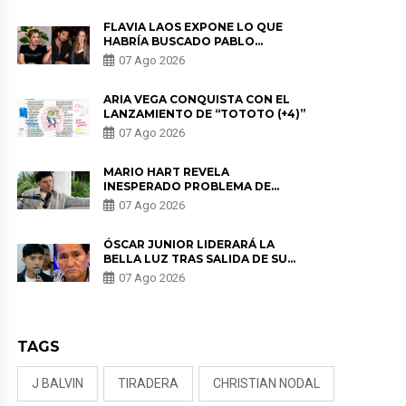
FLAVIA LAOS EXPONE LO QUE
HABRÍA BUSCADO PABLO
HEREDIA CON ALE FULLER: “UNA
07 Ago 2026
DE LAS PARTES QUERÍA EL
REMEMBER”
ARIA VEGA CONQUISTA CON EL
LANZAMIENTO DE “TOTOTO (+4)”
07 Ago 2026
MARIO HART REVELA
INESPERADO PROBLEMA DE
SALUD ANTES DE SEPARARSE DE
07 Ago 2026
KORINA: “ME ENCONTRARON UN
TUMOR”
ÓSCAR JUNIOR LIDERARÁ LA
BELLA LUZ TRAS SALIDA DE SU
PADRE POR POLÉMICA CON
07 Ago 2026
NALDY SALDAÑA
TAGS
J BALVIN
TIRADERA
CHRISTIAN NODAL