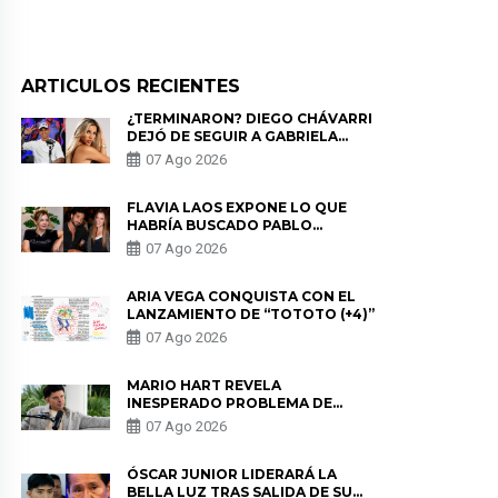
ARTICULOS RECIENTES
¿TERMINARON? DIEGO CHÁVARRI
DEJÓ DE SEGUIR A GABRIELA
HERRERA Y ANUNCIA SU SALIDA
07 Ago 2026
DE PÓDCAST
FLAVIA LAOS EXPONE LO QUE
HABRÍA BUSCADO PABLO
HEREDIA CON ALE FULLER: “UNA
07 Ago 2026
DE LAS PARTES QUERÍA EL
REMEMBER”
ARIA VEGA CONQUISTA CON EL
LANZAMIENTO DE “TOTOTO (+4)”
07 Ago 2026
MARIO HART REVELA
INESPERADO PROBLEMA DE
SALUD ANTES DE SEPARARSE DE
07 Ago 2026
KORINA: “ME ENCONTRARON UN
TUMOR”
ÓSCAR JUNIOR LIDERARÁ LA
BELLA LUZ TRAS SALIDA DE SU