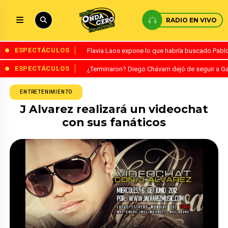
RADIO EN VIVO
ESPECTÁCULOS
Flavia Laos expone lo que habría buscado Pablo 
ESPECTÁCULOS
¿Terminaron? Diego Chávarri dejó de seguir a Ga
ENTRETENIMIENTO
J Alvarez realizará un videochat
con sus fanáticos