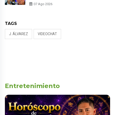
PADRE POR POLÉMICA CON
07 Ago 2026
NALDY SALDAÑA
TAGS
J. ÁLVAREZ
VIDEOCHAT
Entretenimiento