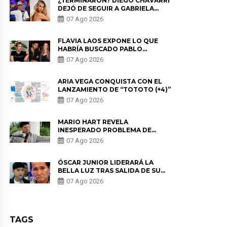
¿TERMINARON? DIEGO CHÁVARRI
DEJÓ DE SEGUIR A GABRIELA
HERRERA Y ANUNCIA SU SALIDA
07 Ago 2026
DE PÓDCAST
FLAVIA LAOS EXPONE LO QUE
HABRÍA BUSCADO PABLO
HEREDIA CON ALE FULLER: “UNA
07 Ago 2026
DE LAS PARTES QUERÍA EL
REMEMBER”
ARIA VEGA CONQUISTA CON EL
LANZAMIENTO DE “TOTOTO (+4)”
07 Ago 2026
MARIO HART REVELA
INESPERADO PROBLEMA DE
SALUD ANTES DE SEPARARSE DE
07 Ago 2026
KORINA: “ME ENCONTRARON UN
TUMOR”
ÓSCAR JUNIOR LIDERARÁ LA
BELLA LUZ TRAS SALIDA DE SU
PADRE POR POLÉMICA CON
07 Ago 2026
NALDY SALDAÑA
TAGS