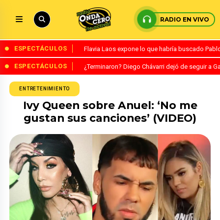
RADIO EN VIVO
ESPECTÁCULOS
Flavia Laos expone lo que habría buscado Pablo 
ESPECTÁCULOS
¿Terminaron? Diego Chávarri dejó de seguir a Ga
ENTRETENIMIENTO
Ivy Queen sobre Anuel: ‘No me
gustan sus canciones’ (VIDEO)