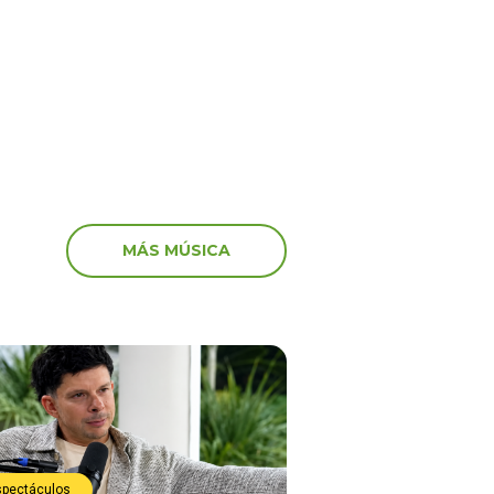
a con Naldy Saldaña
“Esto es guerra” y gene
preocupación
MÁS MÚSICA
spectáculos