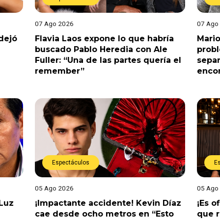
07 Ago 2026
07 Ago
dejó
Flavia Laos expone lo que habría
Mario
buscado Pablo Heredia con Ale
prob
Fuller: “Una de las partes quería el
separ
remember”
enco
Espectáculos
E
05 Ago 2026
05 Ago
 Luz
¡Impactante accidente! Kevin Díaz
¡Es o
cae desde ocho metros en “Esto
que r