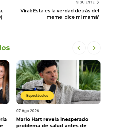
SIGUIENTE
a,
Viral: Esta es la verdad detrás del
)
meme ‘dice mi mamá’
dos
Espectáculos
Espect
07 Ago 2026
07 Ago 202
ría
Mario Hart revela inesperado
Óscar Ju
le
problema de salud antes de
tras sal