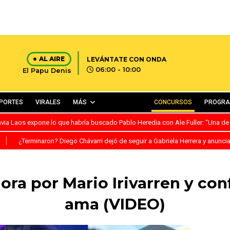
AL AIRE
LEVÁNTATE CON ONDA
06:00 - 10:00
El Papu Denis
PORTES
VIRALES
MÁS
CONCURSOS
PROGR
avia Laos expone lo que habría buscado Pablo Heredia con Ale Fuller: “Una de
S
¿Terminaron? Diego Chávarri dejó de seguir a Gabriela Herrera y anunci
lora por Mario Irivarren y con
ama (VIDEO)