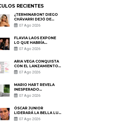
CULOS RECIENTES
¿TERMINARON? DIEGO
CHÁVARRI DEJÓ DE
SEGUIR A GABRIELA
07 Ago 2026
HERRERA Y ANUNCIA SU
SALIDA DE PÓDCAST
FLAVIA LAOS EXPONE
LO QUE HABRÍA
BUSCADO PABLO
07 Ago 2026
HEREDIA CON ALE
FULLER: “UNA DE LAS
PARTES QUERÍA EL
ARIA VEGA CONQUISTA
REMEMBER”
CON EL LANZAMIENTO
DE “TOTOTO (+4)”
07 Ago 2026
MARIO HART REVELA
INESPERADO
PROBLEMA DE SALUD
07 Ago 2026
ANTES DE SEPARARSE
DE KORINA: “ME
ENCONTRARON UN
ÓSCAR JUNIOR
TUMOR”
LIDERARÁ LA BELLA LUZ
TRAS SALIDA DE SU
07 Ago 2026
PADRE POR POLÉMICA
CON NALDY SALDAÑA