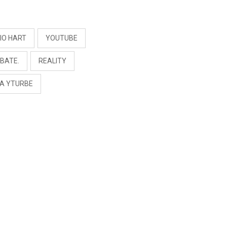
S
IO HART
YOUTUBE
BATE.
REALITY
NA YTURBE