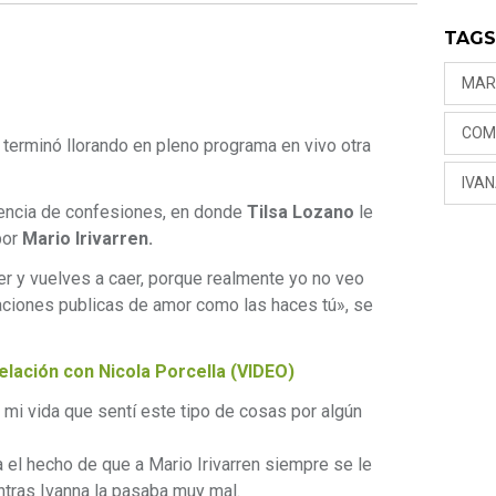
TAG
MAR
COM
 terminó llorando en pleno programa en vivo otra
IVA
cuencia de confesiones, en donde
Tilsa Lozano
le
por
Mario Irivarren.
r y vuelves a caer, porque realmente yo no veo
raciones publicas de amor como las haces tú», se
elación con Nicola Porcella (VIDEO)
 mi vida que sentí este tipo de cosas por algún
 el hecho de que a Mario Irivarren siempre se le
ntras Ivanna la pasaba muy mal.