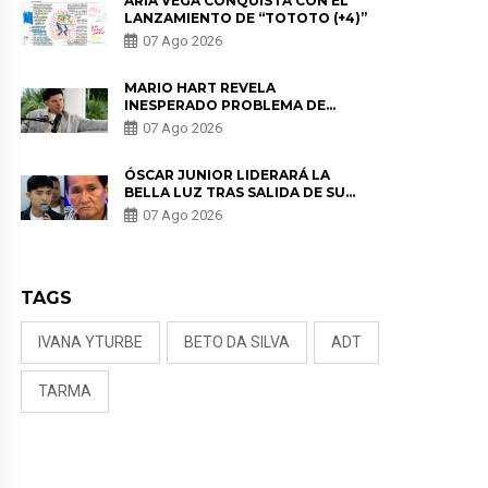
ARIA VEGA CONQUISTA CON EL
LANZAMIENTO DE “TOTOTO (+4)”
07 Ago 2026
MARIO HART REVELA
INESPERADO PROBLEMA DE
SALUD ANTES DE SEPARARSE DE
07 Ago 2026
KORINA: “ME ENCONTRARON UN
TUMOR”
ÓSCAR JUNIOR LIDERARÁ LA
BELLA LUZ TRAS SALIDA DE SU
PADRE POR POLÉMICA CON
07 Ago 2026
NALDY SALDAÑA
TAGS
IVANA YTURBE
BETO DA SILVA
ADT
TARMA