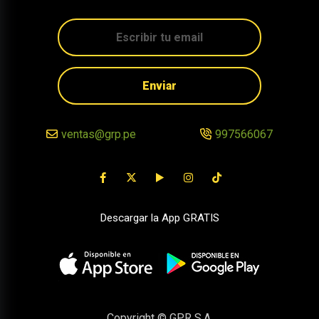
Enviar
ventas@grp.pe
997566067
Descargar la App GRATIS
Copyright © GPR S.A.