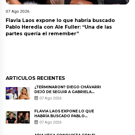
07 Ago 2026
Flavia Laos expone lo que habría buscado
Pablo Heredia con Ale Fuller: “Una de las
partes quería el remember”
ARTICULOS RECIENTES
¿TERMINARON? DIEGO CHÁVARRI
DEJÓ DE SEGUIR A GABRIELA
HERRERA Y ANUNCIA SU SALIDA
07 Ago 2026
DE PÓDCAST
FLAVIA LAOS EXPONE LO QUE
HABRÍA BUSCADO PABLO
HEREDIA CON ALE FULLER: “UNA
07 Ago 2026
DE LAS PARTES QUERÍA EL
REMEMBER”