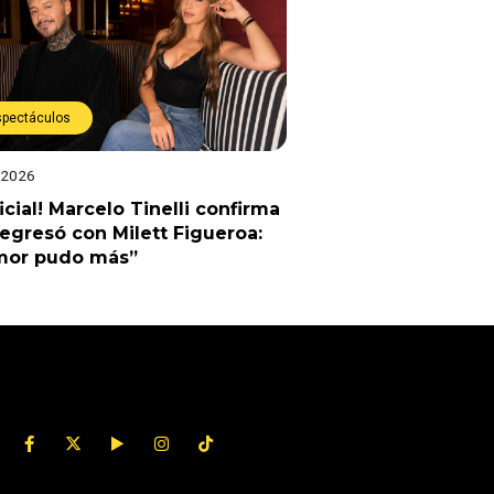
spectáculos
 2026
ficial! Marcelo Tinelli confirma
egresó con Milett Figueroa:
amor pudo más”