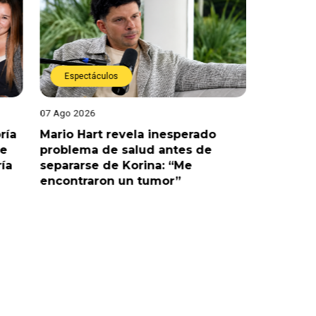
Espectáculos
Espect
07 Ago 2026
07 Ago 202
ría
Mario Hart revela inesperado
Óscar Ju
le
problema de salud antes de
tras sal
ría
separarse de Korina: “Me
polémic
encontraron un tumor”