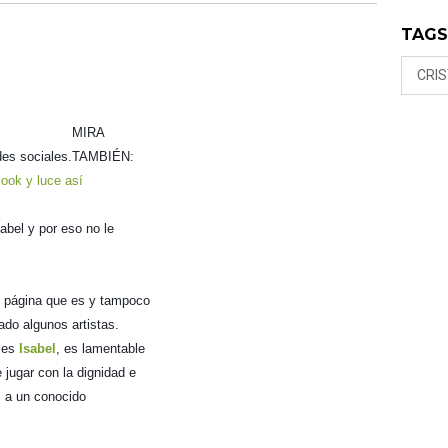
TAG
CRI
MIRA
es sociales.
TAMBIÉN:
look y luce así
abel y por eso no le
e página que es y tampoco
do algunos artistas.
o es
Isabel
, es lamentable
 jugar con la dignidad e
z a un conocido