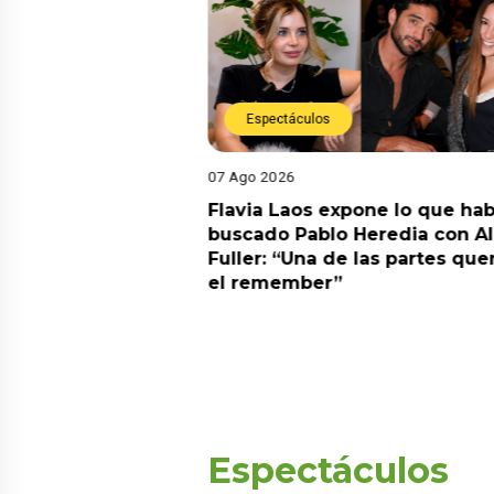
Espectáculos
07 Ago 2026
Diego Chávarri
Flavia Laos expone lo que hab
 a Gabriela Herrera
buscado Pablo Heredia con A
alida de pódcast
Fuller: “Una de las partes que
el remember”
Espectáculos