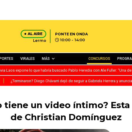
AL AIRE
PONTE EN ONDA
10:00 - 14:00
Lermo
PORTES
VIRALES
MÁS
CONCURSOS
PROGR
avia Laos expone lo que habría buscado Pablo Heredia con Ale Fuller: “Una de
S
¿Terminaron? Diego Chávarri dejó de seguir a Gabriela Herrera y anunci
 tiene un video íntimo? Esta 
de Christian Domínguez