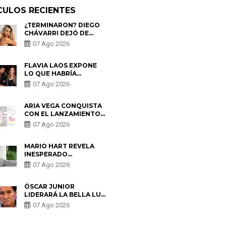
CULOS RECIENTES
¿TERMINARON? DIEGO
CHÁVARRI DEJÓ DE
SEGUIR A GABRIELA
07 Ago 2026
HERRERA Y ANUNCIA SU
SALIDA DE PÓDCAST
FLAVIA LAOS EXPONE
LO QUE HABRÍA
BUSCADO PABLO
07 Ago 2026
HEREDIA CON ALE
FULLER: “UNA DE LAS
PARTES QUERÍA EL
ARIA VEGA CONQUISTA
REMEMBER”
CON EL LANZAMIENTO
DE “TOTOTO (+4)”
07 Ago 2026
MARIO HART REVELA
INESPERADO
PROBLEMA DE SALUD
07 Ago 2026
ANTES DE SEPARARSE
DE KORINA: “ME
ENCONTRARON UN
ÓSCAR JUNIOR
TUMOR”
LIDERARÁ LA BELLA LUZ
TRAS SALIDA DE SU
07 Ago 2026
PADRE POR POLÉMICA
CON NALDY SALDAÑA