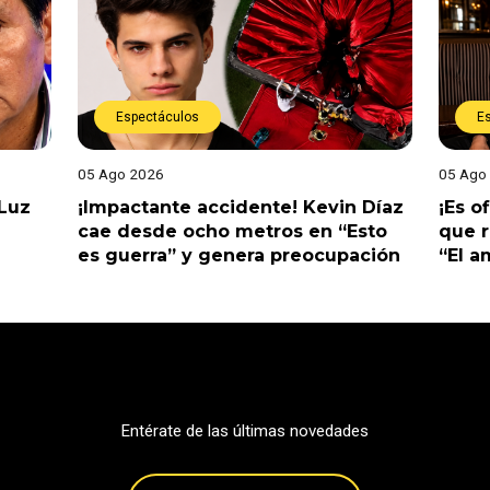
Espectáculos
E
05 Ago 2026
05 Ago
 Luz
¡Impactante accidente! Kevin Díaz
¡Es o
cae desde ocho metros en “Esto
que r
es guerra” y genera preocupación
“El 
Entérate de las últimas novedades