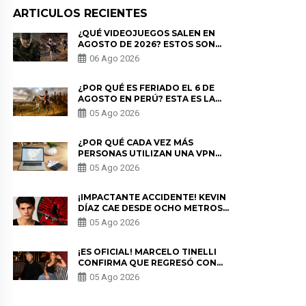
ARTICULOS RECIENTES
¿QUÉ VIDEOJUEGOS SALEN EN
AGOSTO DE 2026? ESTOS SON
LOS ESTRENOS MÁS ESPERADOS
06 Ago 2026
¿POR QUÉ ES FERIADO EL 6 DE
AGOSTO EN PERÚ? ESTA ES LA
HISTORIA
05 Ago 2026
¿POR QUÉ CADA VEZ MÁS
PERSONAS UTILIZAN UNA VPN
PARA PROTEGER SU
05 Ago 2026
PRIVACIDAD?
¡IMPACTANTE ACCIDENTE! KEVIN
DÍAZ CAE DESDE OCHO METROS
EN “ESTO ES GUERRA” Y GENERA
05 Ago 2026
PREOCUPACIÓN
¡ES OFICIAL! MARCELO TINELLI
CONFIRMA QUE REGRESÓ CON
MILETT FIGUEROA: “EL AMOR
05 Ago 2026
PUDO MÁS”