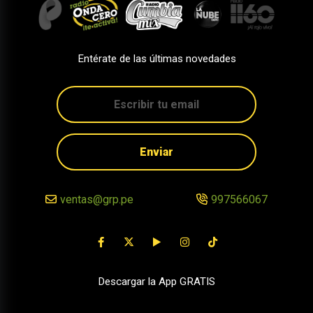
Entérate de las últimas novedades
Enviar
ventas@grp.pe
997566067
Descargar la App GRATIS