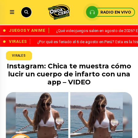
RADIO EN VIVO
JUEGOS Y ANIME
¿Qué videojuegos salen en agosto de 2026? 
VIRALES
¿Por qué es feriado el 6 de agosto en Perú? Esta es la his
VIRALES
Instagram: Chica te muestra cómo
lucir un cuerpo de infarto con una
app – VIDEO