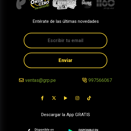
Entérate de las últimas novedades
Enviar
ventas@grp.pe
997566067
Descargar la App GRATIS