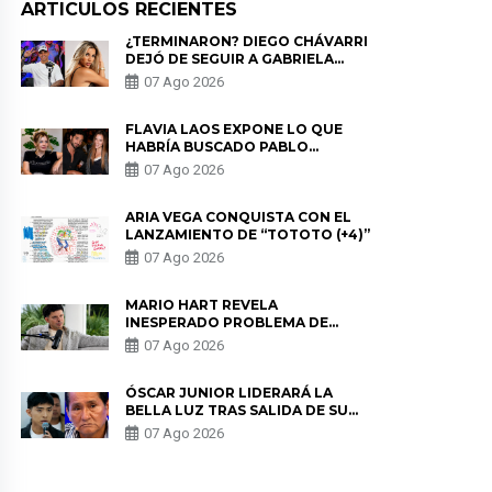
ARTICULOS RECIENTES
¿TERMINARON? DIEGO CHÁVARRI
DEJÓ DE SEGUIR A GABRIELA
HERRERA Y ANUNCIA SU SALIDA
07 Ago 2026
DE PÓDCAST
FLAVIA LAOS EXPONE LO QUE
HABRÍA BUSCADO PABLO
HEREDIA CON ALE FULLER: “UNA
07 Ago 2026
DE LAS PARTES QUERÍA EL
REMEMBER”
ARIA VEGA CONQUISTA CON EL
LANZAMIENTO DE “TOTOTO (+4)”
07 Ago 2026
MARIO HART REVELA
INESPERADO PROBLEMA DE
SALUD ANTES DE SEPARARSE DE
07 Ago 2026
KORINA: “ME ENCONTRARON UN
TUMOR”
ÓSCAR JUNIOR LIDERARÁ LA
BELLA LUZ TRAS SALIDA DE SU
PADRE POR POLÉMICA CON
07 Ago 2026
NALDY SALDAÑA