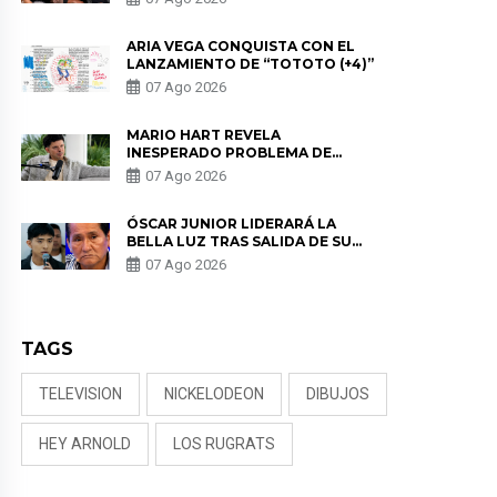
DE LAS PARTES QUERÍA EL
REMEMBER”
ARIA VEGA CONQUISTA CON EL
LANZAMIENTO DE “TOTOTO (+4)”
07 Ago 2026
MARIO HART REVELA
INESPERADO PROBLEMA DE
SALUD ANTES DE SEPARARSE DE
07 Ago 2026
KORINA: “ME ENCONTRARON UN
TUMOR”
ÓSCAR JUNIOR LIDERARÁ LA
BELLA LUZ TRAS SALIDA DE SU
PADRE POR POLÉMICA CON
07 Ago 2026
NALDY SALDAÑA
TAGS
TELEVISION
NICKELODEON
DIBUJOS
HEY ARNOLD
LOS RUGRATS