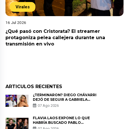
Virales
16 Jul 2026
¿Qué pasó con Cristorata? El streamer
protagoniza pelea callejera durante una
transmisión en vivo
ARTICULOS RECIENTES
¿TERMINARON? DIEGO CHÁVARRI
DEJÓ DE SEGUIR A GABRIELA
HERRERA Y ANUNCIA SU SALIDA
07 Ago 2026
DE PÓDCAST
FLAVIA LAOS EXPONE LO QUE
HABRÍA BUSCADO PABLO
HEREDIA CON ALE FULLER: “UNA
07 Ago 2026