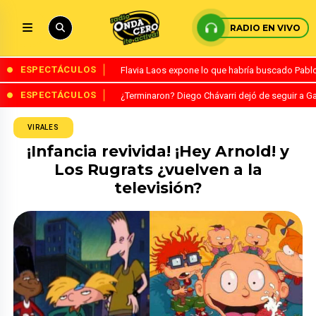
RADIO EN VIVO
ESPECTÁCULOS
Flavia Laos expone lo que habría buscado Pablo 
ESPECTÁCULOS
¿Terminaron? Diego Chávarri dejó de seguir a Ga
VIRALES
¡Infancia revivida! ¡Hey Arnold! y
Los Rugrats ¿vuelven a la
televisión?