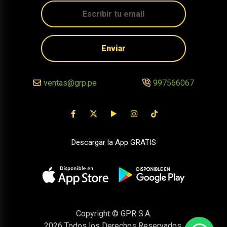
Enviar
ventas@grp.pe
997566067
Descargar la App GRATIS
Copyright © GPR S.A.
2026
Todos los Derechos Reservados.