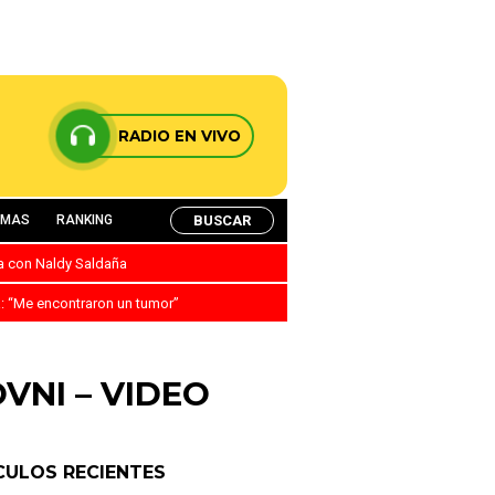
RADIO EN VIVO
BUSCAR
AMAS
RANKING
ca con Naldy Saldaña
a: “Me encontraron un tumor”
 OVNI – VIDEO
CULOS RECIENTES