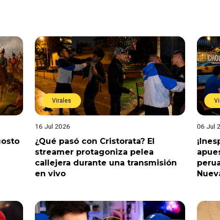
Virales
Vi
16 Jul 2026
06 Jul 
gosto
¿Qué pasó con Cristorata? El
¡Ine
streamer protagoniza pelea
apues
callejera durante una transmisión
perua
en vivo
Nuev