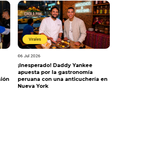
Virales
Virales
06 Jul 2026
25 Jun 202
¡Inesperado! Daddy Yankee
¡Juntos 
apuesta por la gastronomía
reaccion
sión
peruana con una anticuchería en
ante de
Nueva York