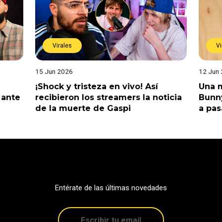
Virales
Vi
15 Jun 2026
12 Jun
¡Shock y tristeza en vivo! Así
Una m
 ante
recibieron los streamers la noticia
Bunny
de la muerte de Gaspi
a pas
Entérate de las últimas novedades