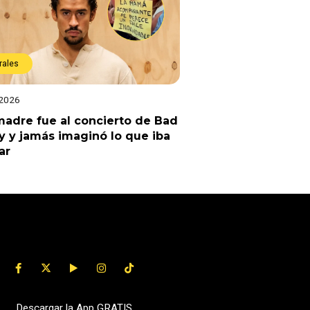
rales
 2026
adre fue al concierto de Bad
 y jamás imaginó lo que iba
ar
Descargar la App GRATIS