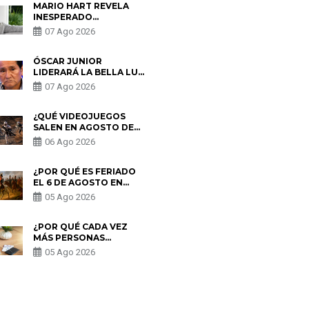
MARIO HART REVELA
INESPERADO
PROBLEMA DE SALUD
07 Ago 2026
ANTES DE SEPARARSE
DE KORINA: “ME
ENCONTRARON UN
ÓSCAR JUNIOR
TUMOR”
LIDERARÁ LA BELLA LUZ
TRAS SALIDA DE SU
07 Ago 2026
PADRE POR POLÉMICA
CON NALDY SALDAÑA
¿QUÉ VIDEOJUEGOS
SALEN EN AGOSTO DE
2026? ESTOS SON LOS
06 Ago 2026
ESTRENOS MÁS
ESPERADOS
¿POR QUÉ ES FERIADO
EL 6 DE AGOSTO EN
PERÚ? ESTA ES LA
05 Ago 2026
HISTORIA
¿POR QUÉ CADA VEZ
MÁS PERSONAS
UTILIZAN UNA VPN
05 Ago 2026
PARA PROTEGER SU
PRIVACIDAD?
S