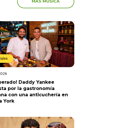
MÁS MÚSICA
rales
2026
sperado! Daddy Yankee
ta por la gastronomía
na con una anticuchería en
a York