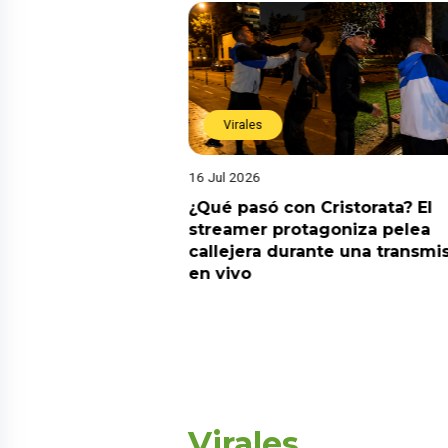
Virales
16 Jul 2026
riado el 6 de
¿Qué pasó con Cristorata? El
? Esta es la
streamer protagoniza pelea
callejera durante una transmi
en vivo
Virales