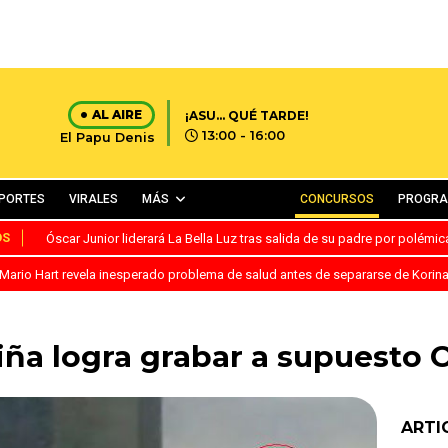
AL AIRE
¡ASU… QUÉ TARDE!
13:00 - 16:00
El Papu Denis
PORTES
VIRALES
MÁS
CONCURSOS
PROGR
OS
Óscar Junior liderará La Bella Luz tras salida de su padre por polémi
Mario Hart revela inesperado problema de salud antes de separarse de Korin
Niña logra grabar a supuesto
ARTI