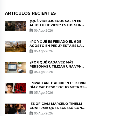
ARTICULOS RECIENTES
¿QUÉ VIDEOJUEGOS SALEN EN
AGOSTO DE 2026? ESTOS SON
LOS ESTRENOS MÁS ESPERADOS
06 Ago 2026
¿POR QUÉ ES FERIADO EL 6 DE
AGOSTO EN PERÚ? ESTA ES LA
HISTORIA
05 Ago 2026
¿POR QUÉ CADA VEZ MÁS
PERSONAS UTILIZAN UNA VPN
PARA PROTEGER SU
05 Ago 2026
PRIVACIDAD?
¡IMPACTANTE ACCIDENTE! KEVIN
DÍAZ CAE DESDE OCHO METROS
EN “ESTO ES GUERRA” Y GENERA
05 Ago 2026
PREOCUPACIÓN
¡ES OFICIAL! MARCELO TINELLI
CONFIRMA QUE REGRESÓ CON
MILETT FIGUEROA: “EL AMOR
05 Ago 2026