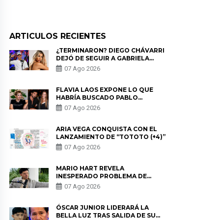
ARTICULOS RECIENTES
¿TERMINARON? DIEGO CHÁVARRI
DEJÓ DE SEGUIR A GABRIELA
HERRERA Y ANUNCIA SU SALIDA
07 Ago 2026
DE PÓDCAST
FLAVIA LAOS EXPONE LO QUE
HABRÍA BUSCADO PABLO
HEREDIA CON ALE FULLER: “UNA
07 Ago 2026
DE LAS PARTES QUERÍA EL
REMEMBER”
ARIA VEGA CONQUISTA CON EL
LANZAMIENTO DE “TOTOTO (+4)”
07 Ago 2026
MARIO HART REVELA
INESPERADO PROBLEMA DE
SALUD ANTES DE SEPARARSE DE
07 Ago 2026
KORINA: “ME ENCONTRARON UN
TUMOR”
ÓSCAR JUNIOR LIDERARÁ LA
BELLA LUZ TRAS SALIDA DE SU