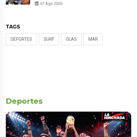
PADRE POR POLÉMICA CON
07 Ago 2026
NALDY SALDAÑA
TAGS
DEPORTES
SURF
OLAS
MAR
Deportes