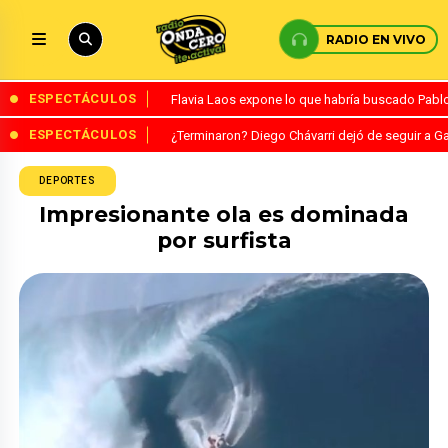
RADIO EN VIVO
ESPECTÁCULOS
Flavia Laos expone lo que habría buscado Pablo 
ESPECTÁCULOS
¿Terminaron? Diego Chávarri dejó de seguir a Ga
DEPORTES
Impresionante ola es dominada
por surfista