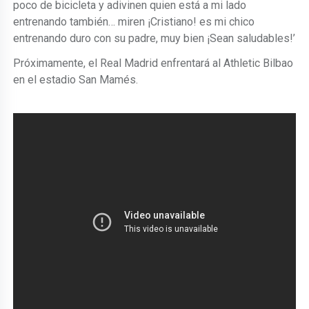
poco de bicicleta y adivinen quien está a mi lado
entrenando también… miren ¡Cristiano! es mi chico
entrenando duro con su padre, muy bien ¡Sean saludables!’
Próximamente, el Real Madrid enfrentará al Athletic Bilbao
en el estadio San Mamés.