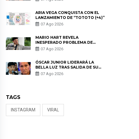
DE LAS PARTES QUERÍA EL
REMEMBER”
ARIA VEGA CONQUISTA CON EL
LANZAMIENTO DE “TOTOTO (+4)”
07 Ago 2026
MARIO HART REVELA
INESPERADO PROBLEMA DE
SALUD ANTES DE SEPARARSE DE
07 Ago 2026
KORINA: “ME ENCONTRARON UN
TUMOR”
ÓSCAR JUNIOR LIDERARÁ LA
BELLA LUZ TRAS SALIDA DE SU
PADRE POR POLÉMICA CON
07 Ago 2026
NALDY SALDAÑA
TAGS
INSTAGRAM
VIRAL