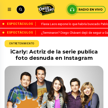
RADIO EN VIVO
ESPECTÁCULOS
Flavia Laos expone lo que habría buscado Pablo 
ESPECTÁCULOS
¿Terminaron? Diego Chávarri dejó de seguir a Ga
ENTRETENIMIENTO
iCarly: Actriz de la serie publica
foto desnuda en Instagram