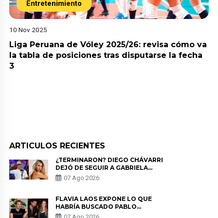
Entretenimiento
10 Nov 2025
Liga Peruana de Vóley 2025/26: revisa cómo va
la tabla de posiciones tras disputarse la fecha
3
ARTICULOS RECIENTES
¿TERMINARON? DIEGO CHÁVARRI
DEJÓ DE SEGUIR A GABRIELA
HERRERA Y ANUNCIA SU SALIDA
07 Ago 2026
DE PÓDCAST
FLAVIA LAOS EXPONE LO QUE
HABRÍA BUSCADO PABLO
HEREDIA CON ALE FULLER: “UNA
07 Ago 2026