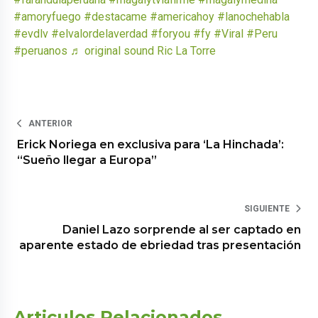
#amoryfuego
#destacame
#americahoy
#lanochehabla
#evdlv
#elvalordelaverdad
#foryou
#fy
#Viral
#Peru
#peruanos
♬ original sound Ric La Torre
ANTERIOR
Erick Noriega en exclusiva para ‘La Hinchada’:
“Sueño llegar a Europa”
SIGUIENTE
Daniel Lazo sorprende al ser captado en
aparente estado de ebriedad tras presentación
Articulos Relacionados