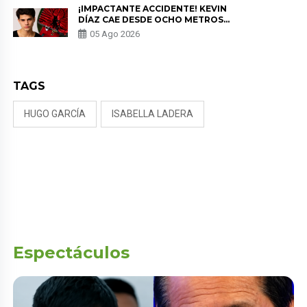
¡IMPACTANTE ACCIDENTE! KEVIN
DÍAZ CAE DESDE OCHO METROS
EN “ESTO ES GUERRA” Y GENERA
05 Ago 2026
PREOCUPACIÓN
TAGS
HUGO GARCÍA
ISABELLA LADERA
Espectáculos