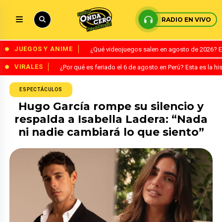
RADIO EN VIVO
JUEGOS Y ANIME
¿Qué videojuegos salen en agosto de 2026? 
VIRALES
¿Por qué es feriado el 6 de agosto en Perú? Esta es la his
ESPECTÁCULOS
Hugo García rompe su silencio y
respalda a Isabella Ladera: “Nada
ni nadie cambiará lo que siento”