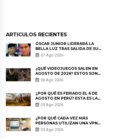
ARTICULOS RECIENTES
ÓSCAR JUNIOR LIDERARÁ LA
BELLA LUZ TRAS SALIDA DE SU
PADRE POR POLÉMICA CON
07 Ago 2026
NALDY SALDAÑA
¿QUÉ VIDEOJUEGOS SALEN EN
AGOSTO DE 2026? ESTOS SON
LOS ESTRENOS MÁS ESPERADOS
06 Ago 2026
¿POR QUÉ ES FERIADO EL 6 DE
AGOSTO EN PERÚ? ESTA ES LA
HISTORIA
05 Ago 2026
¿POR QUÉ CADA VEZ MÁS
PERSONAS UTILIZAN UNA VPN
PARA PROTEGER SU
05 Ago 2026
PRIVACIDAD?