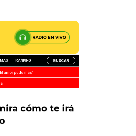
RADIO EN VIVO
BUSCAR
AMAS
RANKING
: “El amor pudo más”
ia
mira cómo te irá
jo