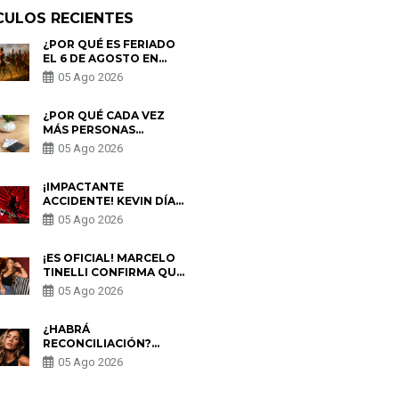
CULOS RECIENTES
¿POR QUÉ ES FERIADO
EL 6 DE AGOSTO EN
PERÚ? ESTA ES LA
05 Ago 2026
HISTORIA
¿POR QUÉ CADA VEZ
MÁS PERSONAS
UTILIZAN UNA VPN
05 Ago 2026
PARA PROTEGER SU
PRIVACIDAD?
¡IMPACTANTE
ACCIDENTE! KEVIN DÍAZ
CAE DESDE OCHO
05 Ago 2026
METROS EN “ESTO ES
GUERRA” Y GENERA
PREOCUPACIÓN
¡ES OFICIAL! MARCELO
TINELLI CONFIRMA QUE
REGRESÓ CON MILETT
05 Ago 2026
FIGUEROA: “EL AMOR
PUDO MÁS”
¿HABRÁ
RECONCILIACIÓN?
MARIO HART ADMITE
05 Ago 2026
QUE PODRÍA VOLVER
CON KORINA