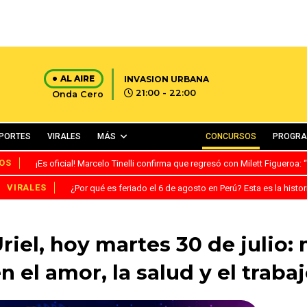
AL AIRE
INVASION URBANA
21:00 - 22:00
Onda Cero
PORTES
VIRALES
MÁS
CONCURSOS
PROGR
OS
¡Es oficial! Marcelo Tinelli confirma que regresó con Milett Figueroa
VIRALES
¿Por qué es feriado el 6 de agosto en Perú? Esta es la histor
iel, hoy martes 30 de julio: 
n el amor, la salud y el traba