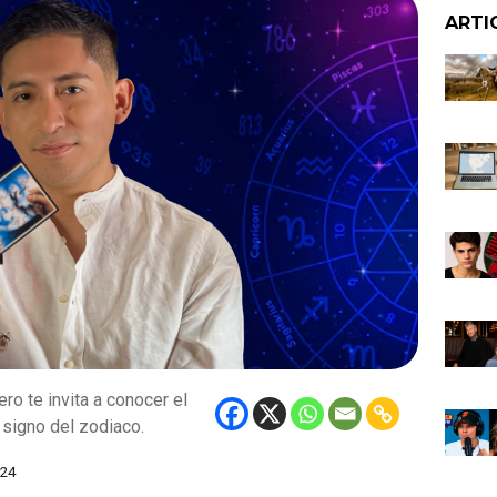
ARTI
ro te invita a conocer el
 signo del zodiaco.
024