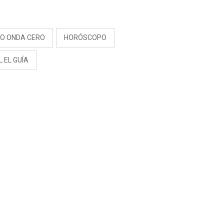
RIVADENEIRA: “NO LE
CERRARÍA LAS
S
PUERTAS”
IO ONDA CERO
HORÓSCOPO
L EL GUÍA