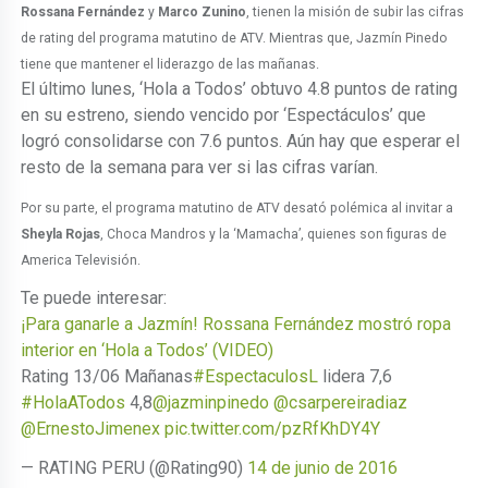
Rossana Fernández
y
Marco Zunino
, tienen la misión de subir las cifras
de rating del programa matutino de ATV. Mientras que, Jazmín Pinedo
tiene que mantener el liderazgo de las mañanas.
El último lunes, ‘Hola a Todos’ obtuvo 4.8 puntos de rating
en su estreno, siendo vencido por ‘Espectáculos’ que
logró consolidarse con 7.6 puntos. Aún hay que esperar el
resto de la semana para ver si las cifras varían.
Por su parte, el programa matutino de ATV desató polémica al invitar a
Sheyla Rojas
, Choca Mandros y la ‘Mamacha’, quienes son figuras de
America Televisión.
Te puede interesar:
¡Para ganarle a Jazmín! Rossana Fernández mostró ropa
interior en ‘Hola a Todos’ (VIDEO)
Rating 13/06 Mañanas
#EspectaculosL
lidera 7,6
#HolaATodos
4,8
@jazminpinedo
@csarpereiradiaz
@ErnestoJimenex
pic.twitter.com/pzRfKhDY4Y
— RATING PERU (@Rating90)
14 de junio de 2016