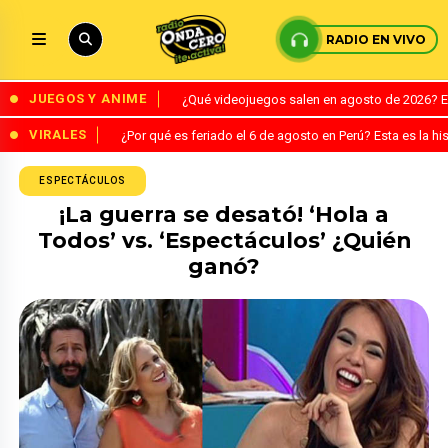
RADIO EN VIVO
JUEGOS Y ANIME
¿Qué videojuegos salen en agosto de 2026? 
VIRALES
¿Por qué es feriado el 6 de agosto en Perú? Esta es la his
ESPECTÁCULOS
¡La guerra se desató! ‘Hola a
Todos’ vs. ‘Espectáculos’ ¿Quién
ganó?