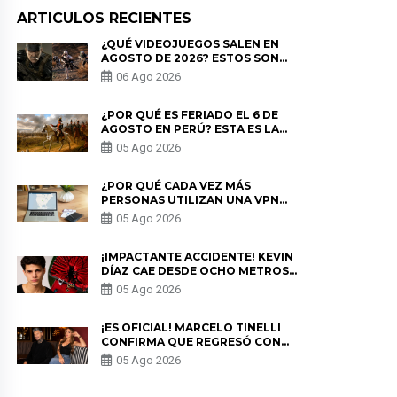
ARTICULOS RECIENTES
¿QUÉ VIDEOJUEGOS SALEN EN
AGOSTO DE 2026? ESTOS SON
LOS ESTRENOS MÁS ESPERADOS
06 Ago 2026
¿POR QUÉ ES FERIADO EL 6 DE
AGOSTO EN PERÚ? ESTA ES LA
HISTORIA
05 Ago 2026
¿POR QUÉ CADA VEZ MÁS
PERSONAS UTILIZAN UNA VPN
PARA PROTEGER SU
05 Ago 2026
PRIVACIDAD?
¡IMPACTANTE ACCIDENTE! KEVIN
DÍAZ CAE DESDE OCHO METROS
EN “ESTO ES GUERRA” Y GENERA
05 Ago 2026
PREOCUPACIÓN
¡ES OFICIAL! MARCELO TINELLI
CONFIRMA QUE REGRESÓ CON
MILETT FIGUEROA: “EL AMOR
05 Ago 2026
PUDO MÁS”