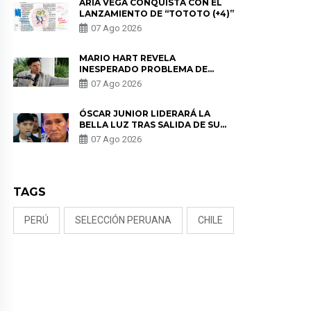
ARIA VEGA CONQUISTA CON EL
LANZAMIENTO DE “TOTOTO (+4)”
07 Ago 2026
MARIO HART REVELA
INESPERADO PROBLEMA DE
SALUD ANTES DE SEPARARSE DE
07 Ago 2026
KORINA: “ME ENCONTRARON UN
TUMOR”
ÓSCAR JUNIOR LIDERARÁ LA
BELLA LUZ TRAS SALIDA DE SU
PADRE POR POLÉMICA CON
07 Ago 2026
NALDY SALDAÑA
TAGS
PERÚ
SELECCIÓN PERUANA
CHILE