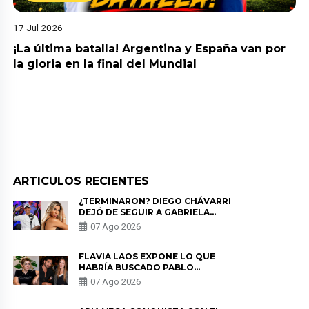
17 Jul 2026
¡La última batalla! Argentina y España van por
la gloria en la final del Mundial
ARTICULOS RECIENTES
¿TERMINARON? DIEGO CHÁVARRI
DEJÓ DE SEGUIR A GABRIELA
HERRERA Y ANUNCIA SU SALIDA
07 Ago 2026
DE PÓDCAST
FLAVIA LAOS EXPONE LO QUE
HABRÍA BUSCADO PABLO
HEREDIA CON ALE FULLER: “UNA
07 Ago 2026
DE LAS PARTES QUERÍA EL
REMEMBER”