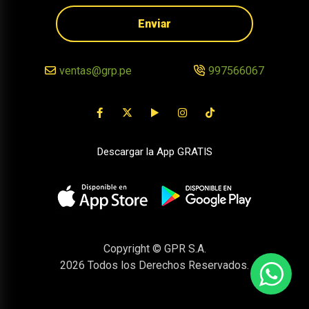
Enviar
ventas@grp.pe
997566067
Descargar la App GRATIS
Copyright © GPR S.A.
2026
Todos los Derechos Reservados.