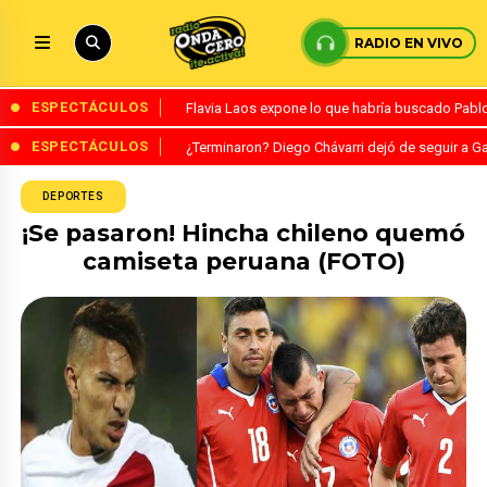
RADIO EN VIVO
ESPECTÁCULOS
Flavia Laos expone lo que habría buscado Pablo 
ESPECTÁCULOS
¿Terminaron? Diego Chávarri dejó de seguir a Ga
DEPORTES
¡Se pasaron! Hincha chileno quemó
camiseta peruana (FOTO)