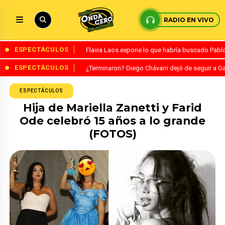
RADIO EN VIVO
ESPECTÁCULOS
Flavia Laos expone lo que habría buscado Pablo 
ESPECTÁCULOS
¿Terminaron? Diego Chávarri dejó de seguir a Ga
ESPECTÁCULOS
Hija de Mariella Zanetti y Farid
Ode celebró 15 años a lo grande
(FOTOS)