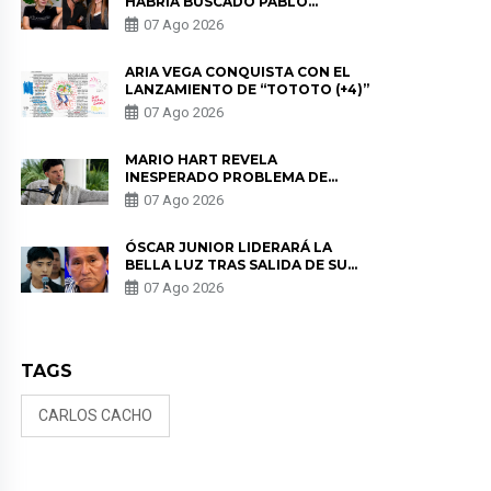
HABRÍA BUSCADO PABLO
HEREDIA CON ALE FULLER: “UNA
07 Ago 2026
DE LAS PARTES QUERÍA EL
REMEMBER”
ARIA VEGA CONQUISTA CON EL
LANZAMIENTO DE “TOTOTO (+4)”
07 Ago 2026
MARIO HART REVELA
INESPERADO PROBLEMA DE
SALUD ANTES DE SEPARARSE DE
07 Ago 2026
KORINA: “ME ENCONTRARON UN
TUMOR”
ÓSCAR JUNIOR LIDERARÁ LA
BELLA LUZ TRAS SALIDA DE SU
PADRE POR POLÉMICA CON
07 Ago 2026
NALDY SALDAÑA
TAGS
CARLOS CACHO