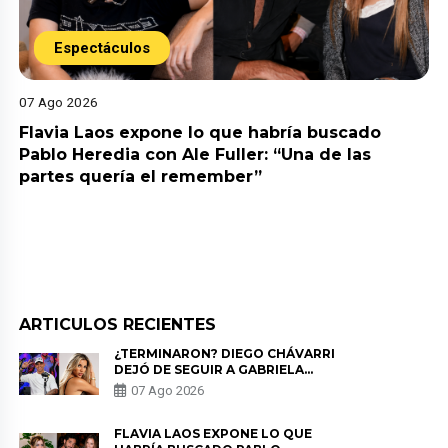
Espectáculos
07 Ago 2026
Flavia Laos expone lo que habría buscado
Pablo Heredia con Ale Fuller: “Una de las
partes quería el remember”
ARTICULOS RECIENTES
¿TERMINARON? DIEGO CHÁVARRI
DEJÓ DE SEGUIR A GABRIELA
HERRERA Y ANUNCIA SU SALIDA
07 Ago 2026
DE PÓDCAST
FLAVIA LAOS EXPONE LO QUE